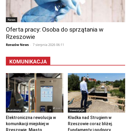
News
Oferta pracy: Osoba do sprzątania w
Rzeszowie
Rzeszów News
-
7 sierpnia 2026 06:11
KOMUNIKACJA
Autobusy
Inwestycje
Elektroniczna rewolucja w
Kładka nad Strugiem w
komunikacji miejskiej w
Rzeszowie coraz bliżej.
Rzeszowie. Miasto
Fundamenty i podpory