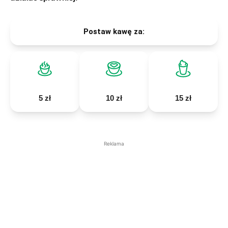
Postaw kawę za:
5 zł
10 zł
15 zł
Reklama