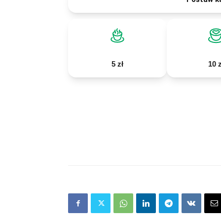
5 zł
10 z