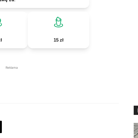
ł
15 zł
Reklama