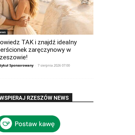
ews
owiedz TAK i znajdź idealny
ierścionek zaręczynowy w
zeszowie!
tykuł Sponsorowany
-
7 sierpnia 2026 07:00
WSPIERAJ RZESZÓW NEWS