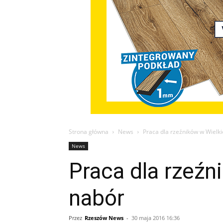
Strona główna
News
Praca dla rzeźników w Wielki
News
Praca dla rzeźn
nabór
Przez
Rzeszów News
-
30 maja 2016 16:36