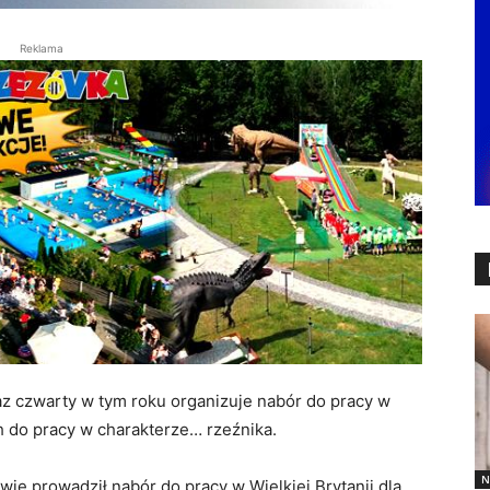
Reklama
z czwarty w tym roku organizuje nabór do pracy w
h do pracy w charakterze… rzeźnika.
N
e prowadził nabór do pracy w Wielkiej Brytanii dla