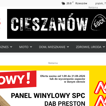
C
20.8
piątek, 7
Rzeszów
Reklama
BIZNES
MOTO
DOM, MIESZKANIE
ZDROWIE, URODA
Reklama