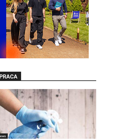
PRACA
ews