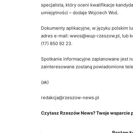
specjalista, który oceni kwalifikacje kandy
umiejętności – dodaje Wojciech Woś.
Dokumenty aplikacyjne, w języku polskim lu
adres e-mail: wwos@wup-rzeszow.pl, lub ko
(17) 850 92 23.
Spotkanie informacyjne zaplanowane jest n
zainteresowane zostaną powiadomione telef
(ak)
redakcja@rzeszow-news.pl
Czytasz Rzeszów News? Twoje wsparcie po
Postaw k