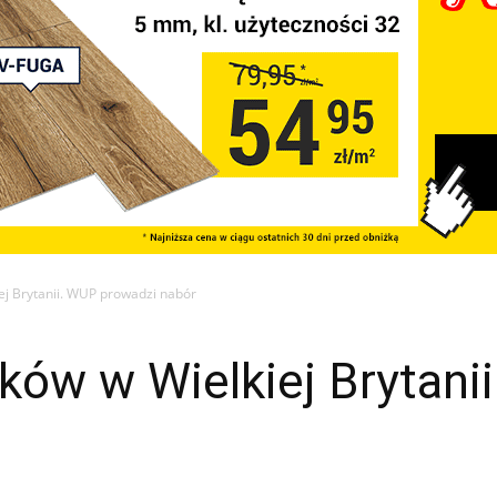
ej Brytanii. WUP prowadzi nabór
ików w Wielkiej Brytan