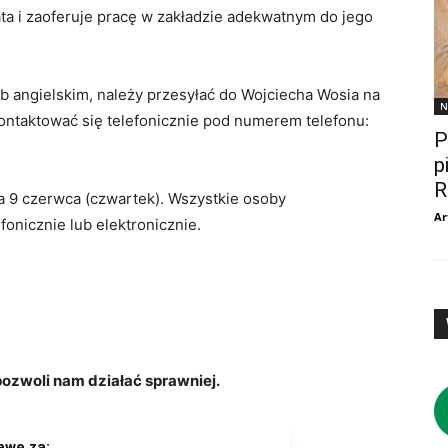
data i zaoferuje pracę w zakładzie adekwatnym do jego
b angielskim, należy przesyłać do Wojciecha Wosia na
N
ntaktować się telefonicznie pod numerem telefonu:
P
p
R
a 9 czerwca (czwartek). Wszystkie osoby
Ar
onicznie lub elektronicznie.
zwoli nam działać sprawniej.
awę za: