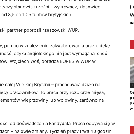
O
tyczy stanowisk rzeźnik-wykrawacz, klasowiec,
w
od 8,5 do 10,5 funtów brytyjskich.
Rz
ski partner poprosił rzeszowski WUP.
ny, pomoc w znalezieniu zakwaterowania oraz opiekę
mość języka angielskiego nie jest wymagana, choć
– mówi Wojciech Woś, doradca EURES w WUP w
 całej Wielkiej Brytanii – pracodawca działa na
B
ysięcy pracowników. To praca przy rozbiorze mięsa,
Oś
pi
elementów wieprzowiny lub wołowiny, zarówno na
pi
w.
ści od doświadczenia kandydata. Praca odbywa się w
dach – na dwie zmiany. Tydzień pracy trwa 40 godzin,