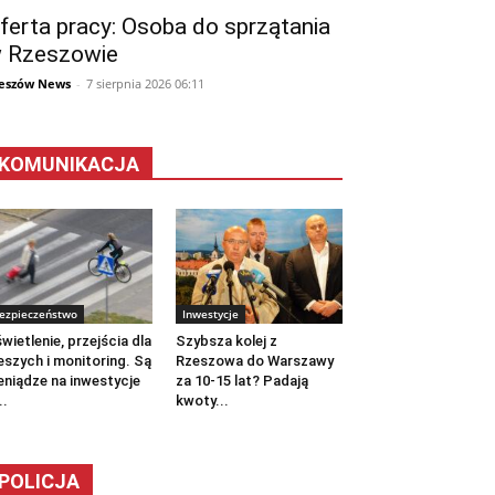
ferta pracy: Osoba do sprzątania
 Rzeszowie
eszów News
-
7 sierpnia 2026 06:11
KOMUNIKACJA
ezpieczeństwo
Inwestycje
wietlenie, przejścia dla
Szybsza kolej z
eszych i monitoring. Są
Rzeszowa do Warszawy
eniądze na inwestycje
za 10-15 lat? Padają
..
kwoty...
POLICJA