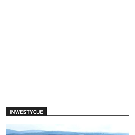
INWESTYCJE