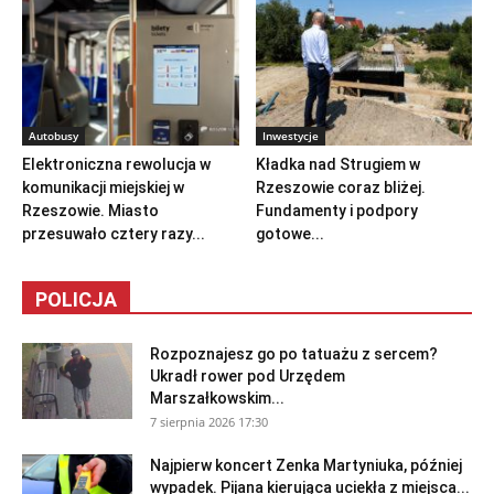
Autobusy
Inwestycje
Elektroniczna rewolucja w
Kładka nad Strugiem w
komunikacji miejskiej w
Rzeszowie coraz bliżej.
Rzeszowie. Miasto
Fundamenty i podpory
przesuwało cztery razy...
gotowe...
POLICJA
Rozpoznajesz go po tatuażu z sercem?
Ukradł rower pod Urzędem
Marszałkowskim...
7 sierpnia 2026 17:30
Najpierw koncert Zenka Martyniuka, później
wypadek. Pijana kierująca uciekła z miejsca...