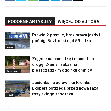
PODOBNE ARTYKUŁY
WIĘCEJ OD AUTORA
Prawie 2 promile, brak prawa jazdy i
pościg. Beztroski rajd 59-latka
News
Zdjęcie na pamiątkę i mandat na
drogę. Złamali zakaz na
bieszczadzkim odcinku granicy
Bieszczady
Jasionka na celowniku Kremla.
Ekspert ostrzega przed nową fazą
rosyjskiego sabotażu
News