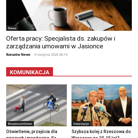
News
Oferta pracy: Specjalista ds. zakupów i
zarządzania umowami w Jasionce
Rzeszów News
-
6 sierpnia 2026 06:14
KOMUNIKACJA
Bezpieczeństwo
Inwestycje
Oświetlenie, przejścia dla
Szybsza kolej z Rzeszowa do
pieszych i monitoring. Są
Warszawy za 10-15 lat?