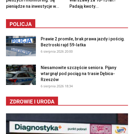
pieniądze na inwestycje w...
Padają kwoty...
POLICJA
Prawie 2 promile, brak prawa jazdy i pościg.
Beztroski rajd 59-latka
6 sierpnia 2026 20:00
Niesamowite szczęście seniora. Pijany
wtargnął pod pociąg na trasie Dębica-
Rzeszów
6 sierpnia 2026 18:34
ZDROWIE I URODA