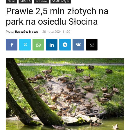
News
MIASTA
Rzeszów
SAMORZĄDY
Prawie 2,5 mln złotych na
park na osiedlu Słocina
Przez
Rzeszów News
-
20 lipca 2024 11:20