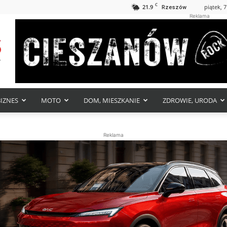
C
21.9
piątek, 7
Rzeszów
Reklama
BIZNES
MOTO
DOM, MIESZKANIE
ZDROWIE, URODA
Reklama