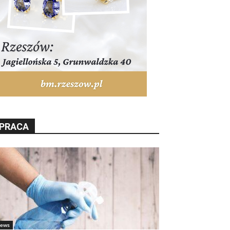
PRACA
ews