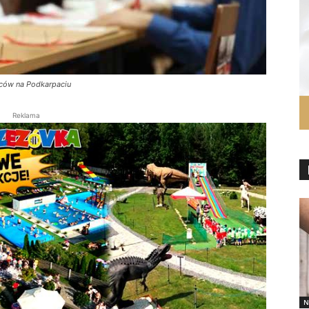
wców na Podkarpaciu
Reklama
N