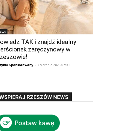
ews
owiedz TAK i znajdź idealny
ierścionek zaręczynowy w
zeszowie!
tykuł Sponsorowany
-
7 sierpnia 2026 07:00
WSPIERAJ RZESZÓW NEWS