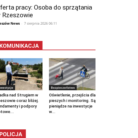
ferta pracy: Osoba do sprzątania
 Rzeszowie
eszów News
-
7 sierpnia 2026 06:11
KOMUNIKACJA
nwestycje
Bezpieczeństwo
adka nad Strugiem w
Oświetlenie, przejścia dla
eszowie coraz bliżej.
pieszych i monitoring. Są
ndamenty i podpory
pieniądze na inwestycje
towe...
w...
POLICJA