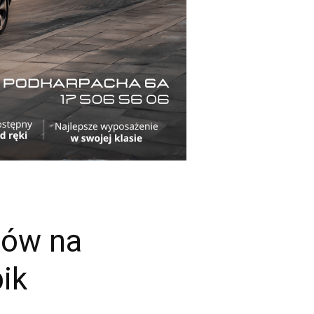
ców na
ik