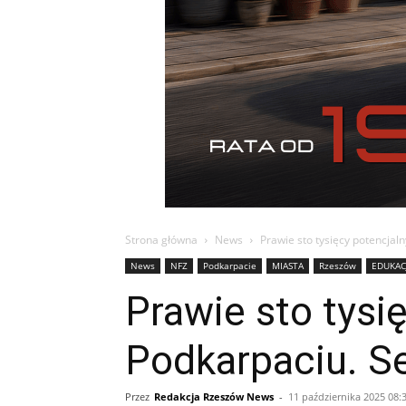
Strona główna
News
Prawie sto tysięcy potencjal
News
NFZ
Podkarpacie
MIASTA
Rzeszów
EDUKAC
Prawie sto tys
Podkarpaciu. Se
Przez
Redakcja Rzeszów News
-
11 października 2025 08: