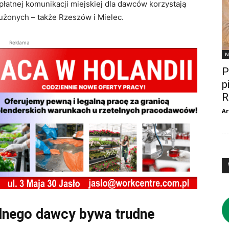
łatnej komunikacji miejskiej dla dawców korzystają
użonych – także Rzeszów i Mielec.
Reklama
N
P
p
R
Ar
odnego dawcy bywa trudne