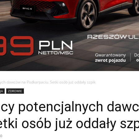
nych dawców na Podkarpaciu. Setki osób już oddały szpik
JA
ZDROWIE
ięcy potencjalnych daw
tki osób już oddały szp
30