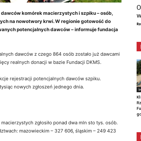
O
 dawców komórek macierzystych i szpiku – osób,
w
orych na nowotwory krwi. W regionie gotowość do
Rz
wanych potencjalnych dawców – informuje fundacja
jalnych dawców z czego 864 osób zostało już dawcami
sięcy realnych donacji w bazie Fundacji DKMS.
cje rejestracji potencjalnych dawców szpiku.
 tysiąc nowych zgłoszeń jednego dnia.
I
Kł
Rz
Fu
go
macierzystych zgłosiło ponad dwa mln sto tys. osób.
dztwach: mazowieckim – 327 606, śląskim – 249 423