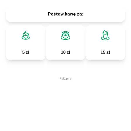
Postaw kawę za:
5 zł
10 zł
15 zł
Reklama