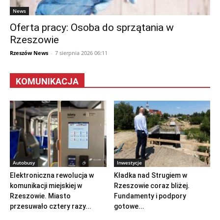
News
Oferta pracy: Osoba do sprzątania w
Rzeszowie
Rzeszów News
-
7 sierpnia 2026 06:11
KOMUNIKACJA
Autobusy
Inwestycje
Elektroniczna rewolucja w
Kładka nad Strugiem w
komunikacji miejskiej w
Rzeszowie coraz bliżej.
Rzeszowie. Miasto
Fundamenty i podpory
przesuwało cztery razy...
gotowe...