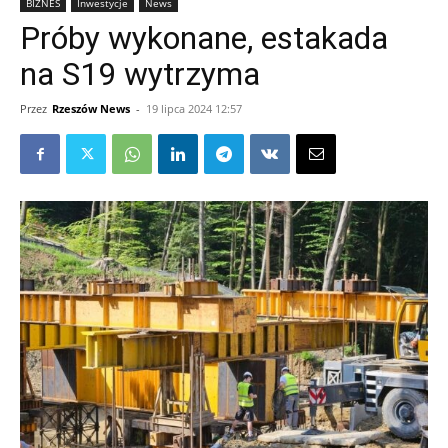
BIZNES
Inwestycje
News
Próby wykonane, estakada
na S19 wytrzyma
Przez
Rzeszów News
-
19 lipca 2024 12:57