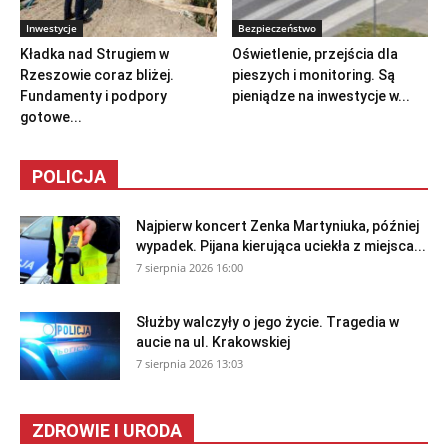
Inwestycje
Bezpieczeństwo
Kładka nad Strugiem w
Oświetlenie, przejścia dla
Rzeszowie coraz bliżej.
pieszych i monitoring. Są
Fundamenty i podpory
pieniądze na inwestycje w...
gotowe...
POLICJA
Najpierw koncert Zenka Martyniuka, później
wypadek. Pijana kierująca uciekła z miejsca...
7 sierpnia 2026 16:00
Służby walczyły o jego życie. Tragedia w
aucie na ul. Krakowskiej
7 sierpnia 2026 13:03
ZDROWIE I URODA