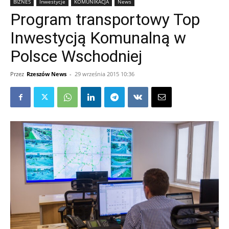
BIZNES
Inwestycje
KOMUNIKACJA
News
Program transportowy Top
Inwestycją Komunalną w
Polsce Wschodniej
Przez
Rzeszów News
-
29 września 2015 10:36