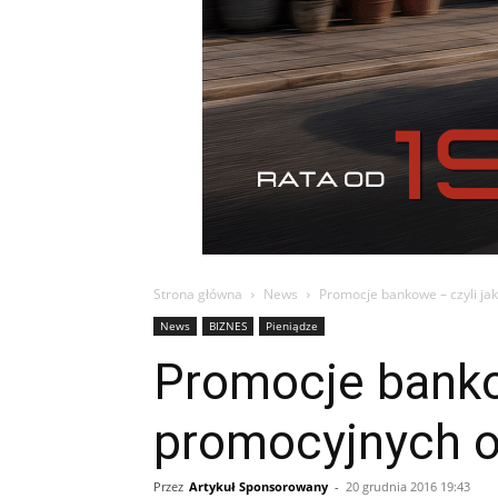
Strona główna
News
Promocje bankowe – czyli ja
News
BIZNES
Pieniądze
Promocje bankow
promocyjnych o
Przez
Artykuł Sponsorowany
-
20 grudnia 2016 19:43