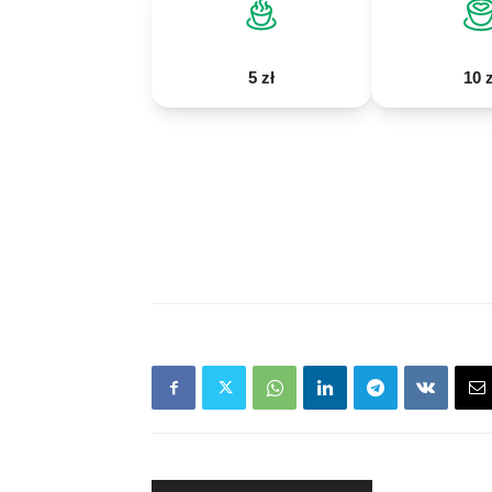
5 zł
10 z