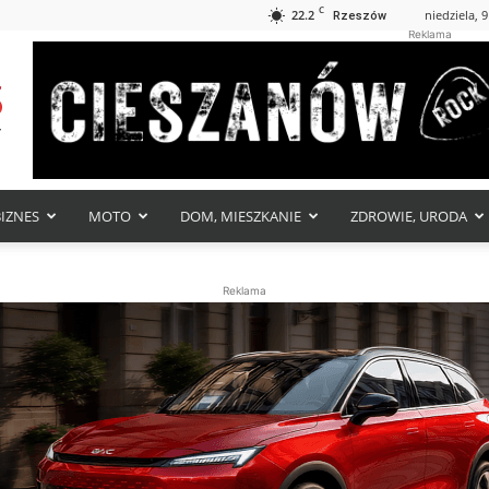
C
22.2
niedziela, 9
Rzeszów
Reklama
BIZNES
MOTO
DOM, MIESZKANIE
ZDROWIE, URODA
Reklama