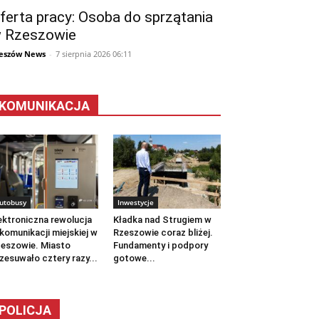
ferta pracy: Osoba do sprzątania
 Rzeszowie
eszów News
-
7 sierpnia 2026 06:11
KOMUNIKACJA
utobusy
Inwestycje
ektroniczna rewolucja
Kładka nad Strugiem w
komunikacji miejskiej w
Rzeszowie coraz bliżej.
eszowie. Miasto
Fundamenty i podpory
zesuwało cztery razy...
gotowe...
POLICJA