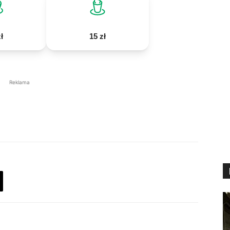
ł
15 zł
Reklama