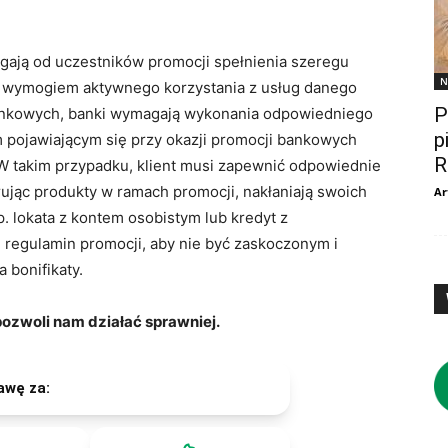
gają od uczestników promocji spełnienia szeregu
N
z wymogiem aktywnego korzystania z usług danego
P
bankowych, banki wymagają wykonania odpowiedniego
p
 pojawiającym się przy okazji promocji bankowych
R
W takim przypadku, klient musi zapewnić odpowiednie
rując produkty w ramach promocji, nakłaniają swoich
Ar
p. lokata z kontem osobistym lub kredyt z
 regulamin promocji, aby nie być zaskoczonym i
 bonifikaty.
zwoli nam działać sprawniej.
awę za: