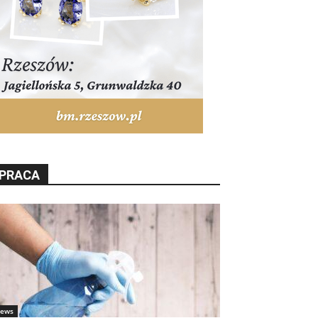
PRACA
ews