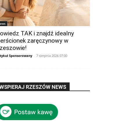
ews
owiedz TAK i znajdź idealny
ierścionek zaręczynowy w
zeszowie!
tykuł Sponsorowany
-
7 sierpnia 2026 07:00
WSPIERAJ RZESZÓW NEWS