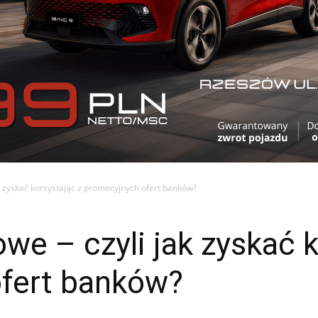
k zyskać korzystając z promocyjnych ofert banków?
e – czyli jak zyskać k
fert banków?