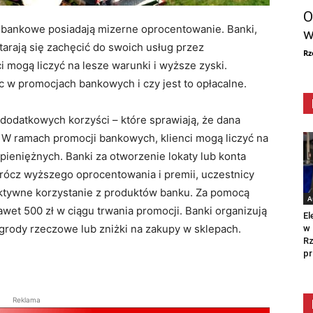
O
y bankowe posiadają mizerne oprocentowanie. Banki,
w
tarają się zachęcić do swoich usług przez
Rz
i mogą liczyć na lesze warunki i wyższe zyski.
w promocjach bankowych i czy jest to opłacalne.
odatkowych korzyści – które sprawiają, że dana
j. W ramach promocji bankowych, klienci mogą liczyć na
ieniężnych. Banki za otworzenie lokaty lub konta
prócz wyższego oprocentowania i premii, uczestnicy
ktywne korzystanie z produktów banku. Za pomocą
A
wet 500 zł w ciągu trwania promocji. Banki organizują
El
grody rzeczowe lub zniżki na zakupy w sklepach.
w 
Rz
pr
Reklama