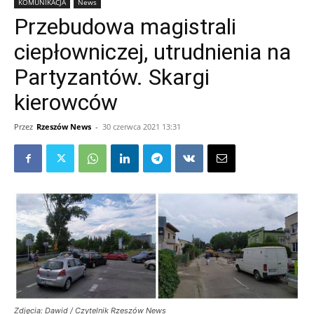
KOMUNIKACJA
News
Przebudowa magistrali
ciepłowniczej, utrudnienia na
Partyzantów. Skargi
kierowców
Przez
Rzeszów News
-
30 czerwca 2021 13:31
Zdjęcia: Dawid / Czytelnik Rzeszów News