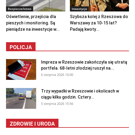
Bezpieczeństwo
Inwestycje
Oświetlenie, przejścia dla
Szybsza kolej z Rzeszowa do
pieszych i monitoring. Są
Warszawy za 10-15 lat?
pieniądze na inwestycje w...
Padają kwoty...
POLICJA
Impreza w Rzeszowie zakończyła się utratą
portfela. 68-letni złodziej ruszył na...
6 sierpnia 2026 10:00
Trzy wypadki w Rzeszowie i okolicach w
ciągu kilku godzin. Cztery...
5 sierpnia 2026 15:56
ZDROWIE I URODA