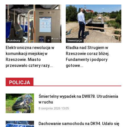
Autobusy
Inwestycje
Elektroniczna rewolucja w
Kładka nad Strugiem w
komunikacji miejskiej w
Rzeszowie coraz bliżej.
Rzeszowie. Miasto
Fundamenty i podpory
przesuwało cztery razy...
gotowe...
POLICJA
Śmiertelny wypadek na DW878. Utrudnienia
w ruchu
8 sierpnia 2026 13:05
Dachowanie samochodu na DK94. Udało się