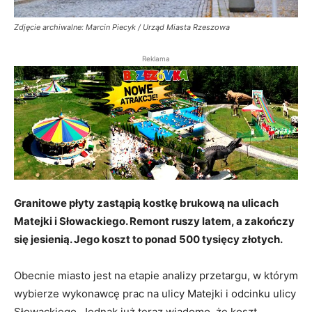
Zdjęcie archiwalne: Marcin Piecyk / Urząd Miasta Rzeszowa
Reklama
Granitowe płyty zastąpią kostkę brukową na ulicach
Matejki i Słowackiego. Remont ruszy latem, a zakończy
się jesienią. Jego koszt to ponad 500 tysięcy złotych.
Obecnie miasto jest na etapie analizy przetargu, w którym
wybierze wykonawcę prac na ulicy Matejki i odcinku ulicy
Słowackiego. Jednak już teraz wiadomo, że koszt