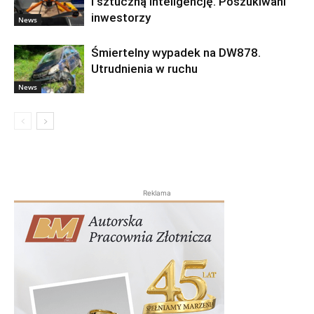
i sztuczną inteligencję. Poszukiwani
inwestorzy
News
Śmiertelny wypadek na DW878.
Utrudnienia w ruchu
News
Reklama