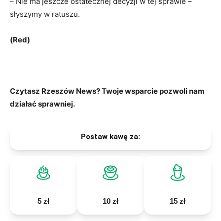
– Nie ma jeszcze ostatecznej decyzji w tej sprawie –
słyszymy w ratuszu.
(Red)
Czytasz Rzeszów News? Twoje wsparcie pozwoli nam
działać sprawniej.
Postaw kawę za:
5 zł
10 zł
15 zł