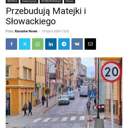
BIZNES
Inwestycje
KOMUNIKACJA
News
Przebudują Matejki i
Słowackiego
Przez
Rzeszów News
-
19 lipca 2024 13:52