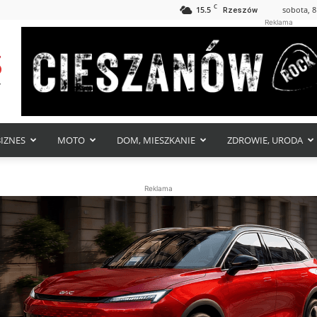
C
15.5
sobota, 8
Rzeszów
Reklama
BIZNES
MOTO
DOM, MIESZKANIE
ZDROWIE, URODA
Reklama