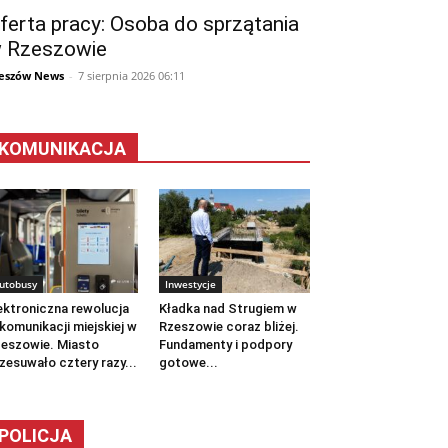
ferta pracy: Osoba do sprzątania
 Rzeszowie
eszów News
-
7 sierpnia 2026 06:11
KOMUNIKACJA
utobusy
Inwestycje
ektroniczna rewolucja
Kładka nad Strugiem w
komunikacji miejskiej w
Rzeszowie coraz bliżej.
eszowie. Miasto
Fundamenty i podpory
zesuwało cztery razy...
gotowe...
POLICJA