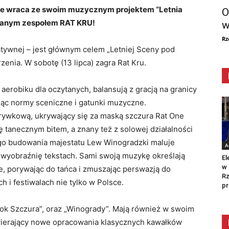
Łące wraca ze swoim muzycznym projektem “Letnia
O
hanym zespołem RAT KRU!
w
Rz
atywnej – jest głównym celem „Letniej Sceny pod
zenia. W sobotę (13 lipca) zagra Rat Kru.
aerobiku dla oczytanych, balansują z gracją na granicy
jąc normy sceniczne i gatunki muzyczne.
rywkową, ukrywający się za maską szczura Rat One
 tanecznym bitem, a znany też z solowej działalności
go budowania majestatu Lew Winogradzki maluje
A
wyobraźnię tekstach. Sami swoją muzykę określają
El
w 
, porywając do tańca i zmuszając perswazją do
Rz
ch i festiwalach nie tylko w Polsce.
pr
Rok Szczura”, oraz „Winogrady”. Mają również w swoim
wierający nowe opracowania klasycznych kawałków