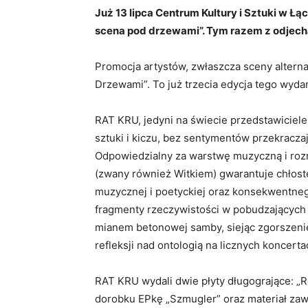
Już 13 lipca Centrum Kultury i Sztuki w 
scena pod drzewami”. Tym razem z odjec
Promocja artystów, zwłaszcza sceny altern
Drzewami”. To już trzecia edycja tego wydar
RAT KRU, jedyni na świecie przedstawiciele 
sztuki i kiczu, bez sentymentów przekracza
Odpowiedzialny za warstwę muzyczną i roz
(zwany również Witkiem) gwarantuje chłostę
muzycznej i poetyckiej oraz konsekwentne
fragmenty rzeczywistości w pobudzających 
mianem betonowej samby, siejąc zgorszenie
refleksji nad ontologią na licznych koncerta
RAT KRU wydali dwie płyty długogrające: „
dorobku EPkę „Szmugler” oraz materiał za