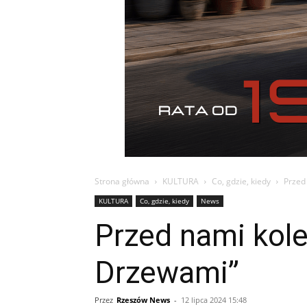
Strona główna
KULTURA
Co, gdzie, kiedy
Przed
KULTURA
Co, gdzie, kiedy
News
Przed nami kole
Drzewami”
Przez
Rzeszów News
-
12 lipca 2024 15:48