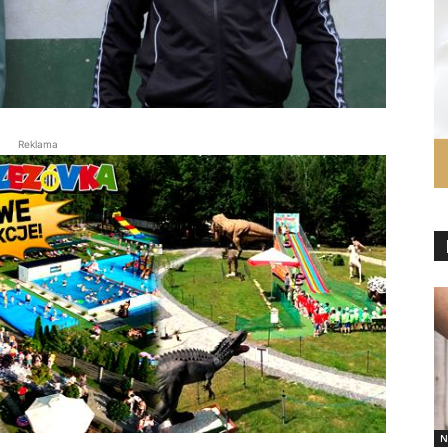
Reklama
N