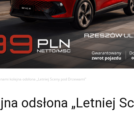
 nami kolejna odsłona „Letniej Sceny pod Drzewami”
jna odsłona „Letniej S