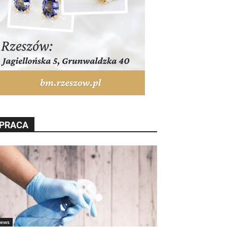
PRACA
ews