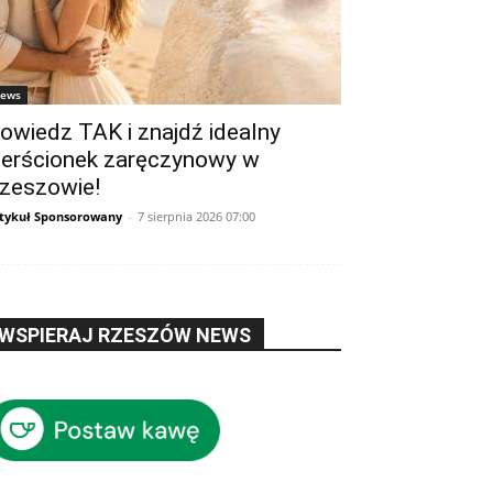
ews
owiedz TAK i znajdź idealny
ierścionek zaręczynowy w
zeszowie!
tykuł Sponsorowany
-
7 sierpnia 2026 07:00
WSPIERAJ RZESZÓW NEWS