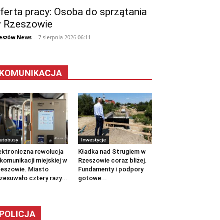
ferta pracy: Osoba do sprzątania
 Rzeszowie
eszów News
-
7 sierpnia 2026 06:11
KOMUNIKACJA
utobusy
Inwestycje
ektroniczna rewolucja
Kładka nad Strugiem w
komunikacji miejskiej w
Rzeszowie coraz bliżej.
eszowie. Miasto
Fundamenty i podpory
zesuwało cztery razy...
gotowe...
POLICJA