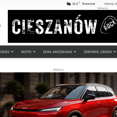
C
22.4
sobota, 8
Rzeszów
Reklama
BIZNES
MOTO
DOM, MIESZKANIE
ZDROWIE, URODA
Reklama