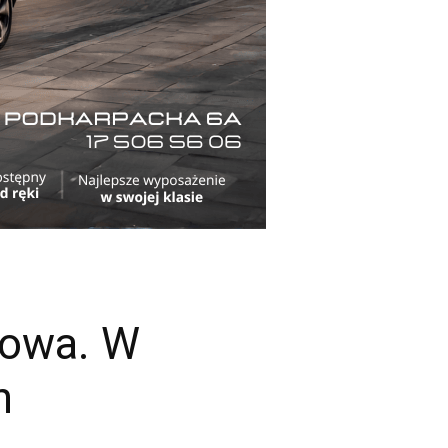
zowa. W
h