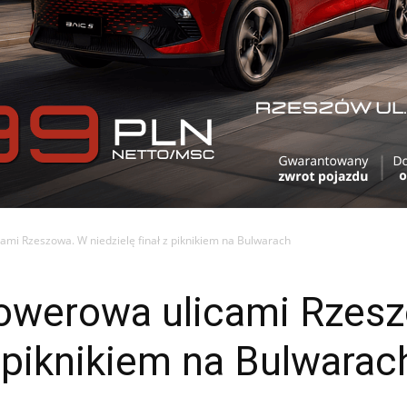
ami Rzeszowa. W niedzielę finał z piknikiem na Bulwarach
rowerowa ulicami Rzes
z piknikiem na Bulwarac