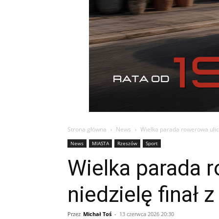
Strona główna
News
Wielka parada rowerowa ulic
News
MIASTA
Rzeszów
Sport
Wielka parada 
niedzielę finał 
Przez
Michał Toś
-
13 czerwca 2026 20:30