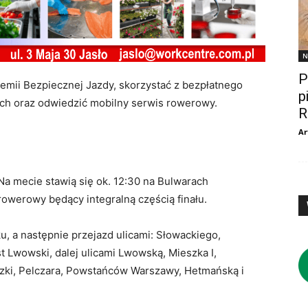
N
P
emii Bezpiecznej Jazdy, skorzystać z bezpłatnego
p
ch oraz odwiedzić mobilny serwis rowerowy.
R
Ar
Na mecie stawią się ok. 12:30 na Bulwarach
rowerowy będący integralną częścią finału.
, a następnie przejazd ulicami: Słowackiego,
 Lwowski, dalej ulicami Lwowską, Mieszka I,
szki, Pelczara, Powstańców Warszawy, Hetmańską i