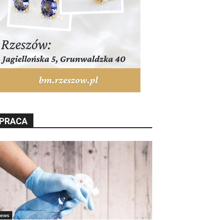
PRACA
ews