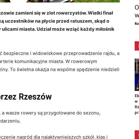
O
zowie zamieni się w zlot rowerzystów. Wielki finał
w
rką uczestników na płycie przed ratuszem, skąd o
Rz
ulicami miasta. Udział może wziąć każdy miłośnik
ić bezpieczne i widowiskowe przeprowadzenie rajdu, a
arterie komunikacyjne miasta. W rowerowym
ziny. To świetna okazja na wspólne spędzenie niedzieli
A
przez Rzeszów
El
w 
Rz
ę, a wasze rowery są przygotowane do sezonu,
pr
darzeniu.
czenie nagród dla najaktywniejszych szkół, klas i