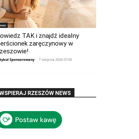
ews
owiedz TAK i znajdź idealny
ierścionek zaręczynowy w
zeszowie!
tykuł Sponsorowany
-
7 sierpnia 2026 07:00
WSPIERAJ RZESZÓW NEWS