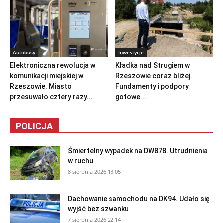
Autobusy
Inwestycje
Elektroniczna rewolucja w
Kładka nad Strugiem w
komunikacji miejskiej w
Rzeszowie coraz bliżej.
Rzeszowie. Miasto
Fundamenty i podpory
przesuwało cztery razy...
gotowe...
POLICJA
Śmiertelny wypadek na DW878. Utrudnienia
w ruchu
8 sierpnia 2026 13:05
Dachowanie samochodu na DK94. Udało się
wyjść bez szwanku
7 sierpnia 2026 22:14