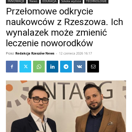
INNOWACJE
News
EDUKACJA
Szkoła wyższa
TECHNOLOGIE
Przełomowe odkrycie
naukowców z Rzeszowa. Ich
wynalazek może zmienić
leczenie noworodków
Przez
Redakcja Rzeszów News
-
12 czerwca 2026 16:17