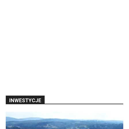
INWESTYCJE