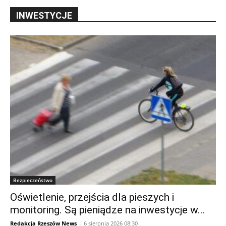
INWESTYCJE
Bezpieczeństwo
Oświetlenie, przejścia dla pieszych i
monitoring. Są pieniądze na inwestycje w...
Redakcja Rzeszów News
-
6 sierpnia 2026 08:30