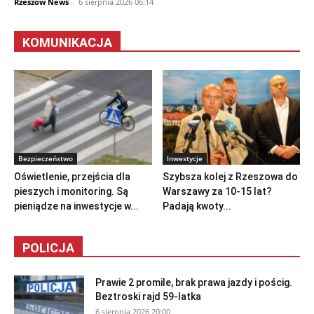
Rzeszów News
-
6 sierpnia 2026 06:14
KOMUNIKACJA
Bezpieczeństwo
Inwestycje
Oświetlenie, przejścia dla
Szybsza kolej z Rzeszowa do
pieszych i monitoring. Są
Warszawy za 10-15 lat?
pieniądze na inwestycje w...
Padają kwoty...
POLICJA
Prawie 2 promile, brak prawa jazdy i pościg.
Beztroski rajd 59-latka
6 sierpnia 2026 20:00