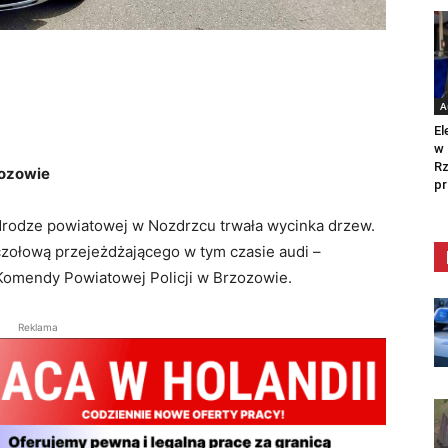
A
El
w 
Rz
zozowie
pr
 drodze powiatowej w Nozdrzcu trwała wycinka drzew.
 czołową przejeżdżającego w tym czasie audi –
 Komendy Powiatowej Policji w Brzozowie.
Reklama