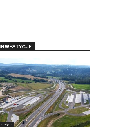
INWESTYCJE
nwestycje