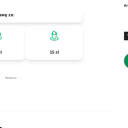
Ar
awę za:
ł
15 zł
Reklama