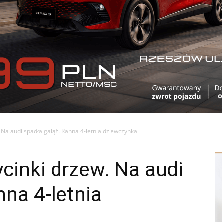
. Na audi spadła gałąź. Ranna 4-letnia dziewczynka
ycinki drzew. Na audi
nna 4-letnia