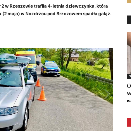
2 w Rzeszowie trafiła 4-letnia dziewczynka, która
ek (2 maja) w Nozdrzcu pod Brzozowem spadła gałąź.
N
O
w
Rz