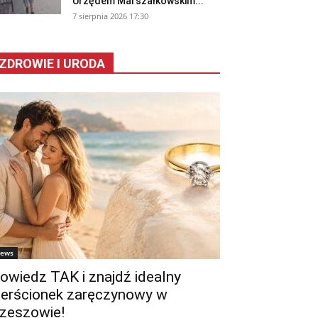
Urzędem Marszałkowskim...
7 sierpnia 2026 17:30
ZDROWIE I URODA
ews
owiedz TAK i znajdź idealny
ierścionek zaręczynowy w
zeszowie!