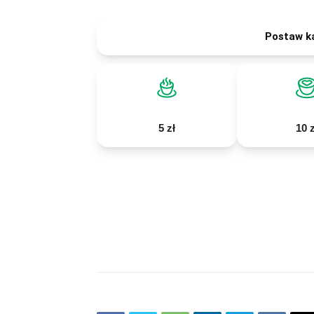
Postaw k
5 zł
10 z