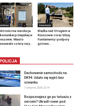
utobusy
Inwestycje
ektroniczna rewolucja
Kładka nad Strugiem w
komunikacji miejskiej w
Rzeszowie coraz bliżej.
eszowie. Miasto
Fundamenty i podpory
zesuwało cztery razy...
gotowe...
POLICJA
Dachowanie samochodu na
DK94. Udało się wyjść bez
szwanku
7 sierpnia 2026 22:14
Rozpoznajesz go po tatuażu z
sercem? Ukradł rower pod