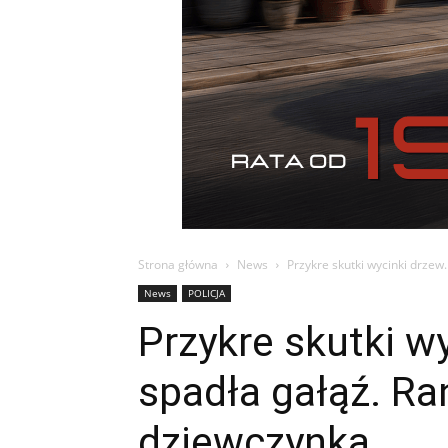
Strona główna
News
Przykre skutki wycinki drzew
News
POLICJA
Przykre skutki w
spadła gałąź. Ra
dziewczynka