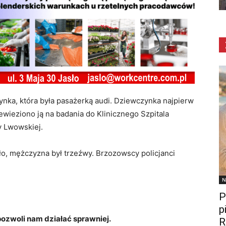
ynka, która była pasażerką audi. Dziewczynka najpierw
zewieziono ją na badania do Klinicznego Szpitala
y Lwowskiej.
ało, mężczyzna był trzeźwy. Brzozowscy policjanci
.
N
P
p
zwoli nam działać sprawniej.
R