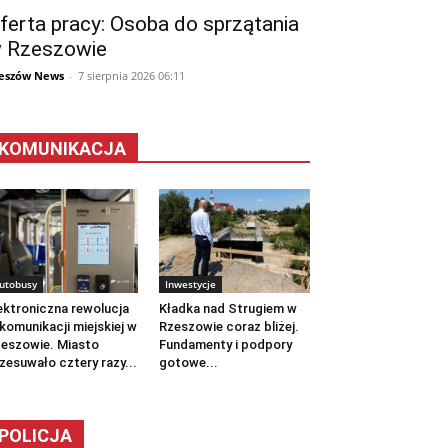
ferta pracy: Osoba do sprzątania
 Rzeszowie
eszów News
-
7 sierpnia 2026 06:11
KOMUNIKACJA
utobusy
Inwestycje
ektroniczna rewolucja
Kładka nad Strugiem w
komunikacji miejskiej w
Rzeszowie coraz bliżej.
eszowie. Miasto
Fundamenty i podpory
zesuwało cztery razy...
gotowe...
POLICJA