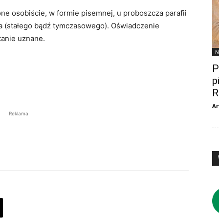
ne osobiście, w formie pisemnej, u proboszcza parafii
ia (stałego bądź tymczasowego). Oświadczenie
tanie uznane.
N
P
p
R
Ar
Reklama