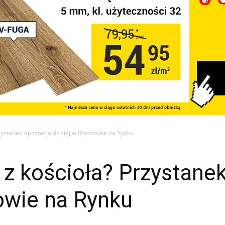
rzystanek Apostazja dzisiaj w Rzeszowie na Rynku
 z kościoła? Przystane
owie na Rynku