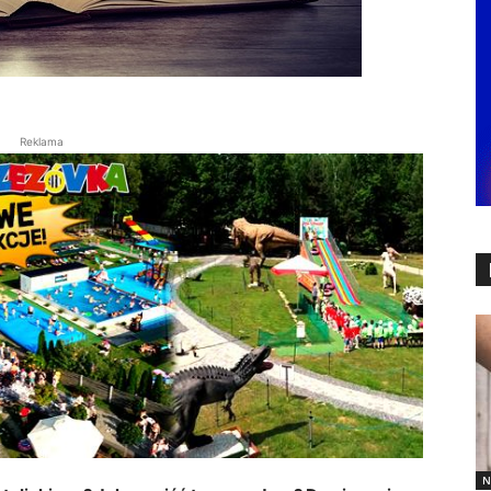
Reklama
N