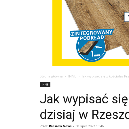
Strona główna
INNE
Jak wypisać się z kościoła? P
INNE
Jak wypisać się
dzisiaj w Rzesz
Przez
Rzeszów News
-
31 lipca 2022 13:46