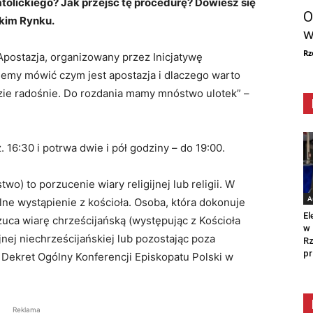
atolickiego? Jak przejść tę procedurę? Dowiesz się
O
skim Rynku.
w
Rz
Apostazja, organizowany przez Inicjatywę
emy mówić czym jest apostazja i dlaczego warto
dzie radośnie. Do rozdania mamy mnóstwo ulotek” –
 16:30 i potrwa dwie i pół godziny – do 19:00.
wo) to porzucenie wiary religijnej lub religii. W
A
alne wystąpienie z kościoła. Osoba, która dokonuje
El
rzuca wiarę chrześcijańską (występując z Kościoła
w 
jnej niechrześcijańskiej lub pozostając poza
Rz
pr
a Dekret Ogólny Konferencji Episkopatu Polski w
Reklama