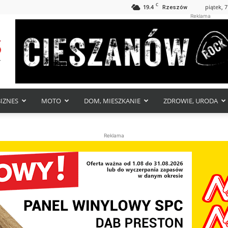
C
19.4
piątek, 7
Rzeszów
Reklama
BIZNES
MOTO
DOM, MIESZKANIE
ZDROWIE, URODA
Reklama