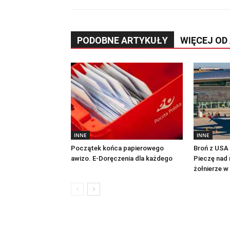
PODOBNE ARTYKUŁY
WIĘCEJ OD
INNE
INNE
Początek końca papierowego
Broń z USA n
awizo. E-Doręczenia dla każdego
Pieczę nad 
żołnierze w