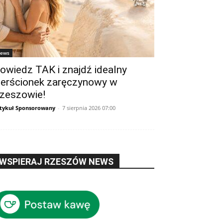
ews
owiedz TAK i znajdź idealny
ierścionek zaręczynowy w
zeszowie!
tykuł Sponsorowany
-
7 sierpnia 2026 07:00
WSPIERAJ RZESZÓW NEWS