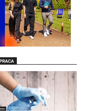
PRACA
ews