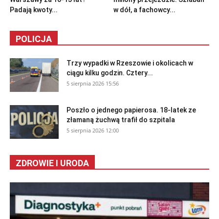
Padają kwoty...
w dół, a fachowcy...
POLICJA
Trzy wypadki w Rzeszowie i okolicach w
ciągu kilku godzin. Cztery...
5 sierpnia 2026 15:56
Poszło o jednego papierosa. 18-latek ze
złamaną żuchwą trafił do szpitala
5 sierpnia 2026 12:00
ZDROWIE I URODA