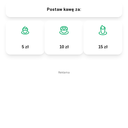
Postaw kawę za:
5 zł
10 zł
15 zł
Reklama