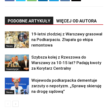
PODOBNE ARTYKUŁY
WIĘCEJ OD AUTORA
19-letni złodziej z Warszawy grasował
na Podkarpaciu. Złapała go ekipa
remontowa
News
Szybsza kolej z Rzeszowa do
Warszawy za 10-15 lat? Padają kwoty
za Korytarz Centralny
Inwestycje
Wojewoda podkarpacka dementuje
zarzuty o nepotyzm. „Sprawę skieruję
na drogę sądową”
News