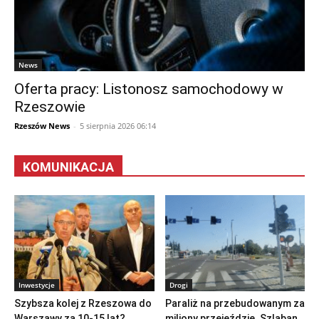
News
Oferta pracy: Listonosz samochodowy w
Rzeszowie
Rzeszów News
-
5 sierpnia 2026 06:14
KOMUNIKACJA
Inwestycje
Drogi
Szybsza kolej z Rzeszowa do
Paraliż na przebudowanym za
Warszawy za 10-15 lat?
miliony przejeździe. Szlaban