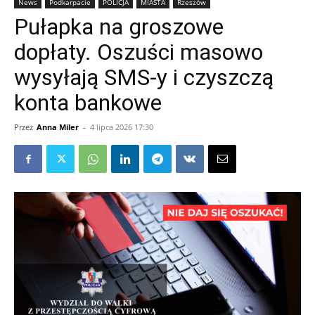
News
Podkarpacie
POLICJA
MIASTA
Rzeszów
Pułapka na groszowe
dopłaty. Oszuści masowo
wysyłają SMS-y i czyszczą
konta bankowe
Przez
Anna Miler
-
4 lipca 2026 17:30