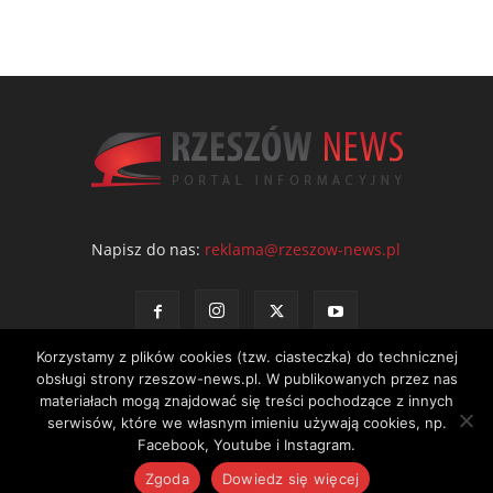
Napisz do nas:
reklama@rzeszow-news.pl
Korzystamy z plików cookies (tzw. ciasteczka) do technicznej
obsługi strony rzeszow-news.pl. W publikowanych przez nas
materiałach mogą znajdować się treści pochodzące z innych
serwisów, które we własnym imieniu używają cookies, np.
Kontakt
Polityka prywatności
Regulamin portalu
Facebook, Youtube i Instagram.
© NEWS Sp. z o.o. - wydawca portalu Rzeszów News. Wszystkie prawa
Zgoda
Dowiedz się więcej
zastrzeżone. Tel.: 601 97 55 30