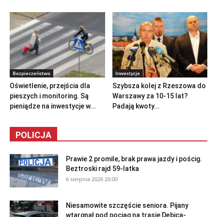
Bezpieczeństwo
Inwestycje
Oświetlenie, przejścia dla
Szybsza kolej z Rzeszowa do
pieszych i monitoring. Są
Warszawy za 10-15 lat?
pieniądze na inwestycje w...
Padają kwoty...
POLICJA
Prawie 2 promile, brak prawa jazdy i pościg.
Beztroski rajd 59-latka
6 sierpnia 2026 20:00
Niesamowite szczęście seniora. Pijany
wtargnął pod pociąg na trasie Dębica-