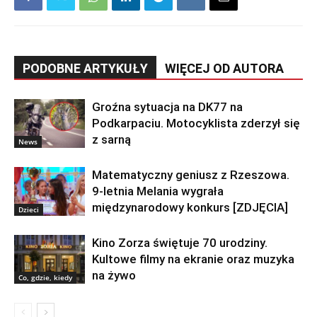
PODOBNE ARTYKUŁY
WIĘCEJ OD AUTORA
Groźna sytuacja na DK77 na
Podkarpaciu. Motocyklista zderzył się
z sarną
News
Matematyczny geniusz z Rzeszowa.
9-letnia Melania wygrała
międzynarodowy konkurs [ZDJĘCIA]
Dzieci
Kino Zorza świętuje 70 urodziny.
Kultowe filmy na ekranie oraz muzyka
na żywo
Co, gdzie, kiedy