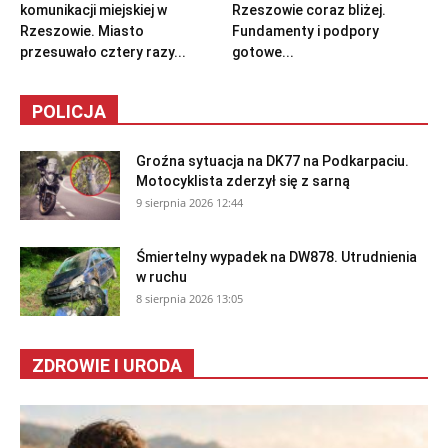
komunikacji miejskiej w
Rzeszowie coraz bliżej.
Rzeszowie. Miasto
Fundamenty i podpory
przesuwało cztery razy...
gotowe...
POLICJA
Groźna sytuacja na DK77 na Podkarpaciu.
Motocyklista zderzył się z sarną
9 sierpnia 2026 12:44
Śmiertelny wypadek na DW878. Utrudnienia
w ruchu
8 sierpnia 2026 13:05
ZDROWIE I URODA