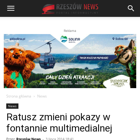
Reklama
Strona główna
News
News
Ratusz zmieni pokazy w
fontannie multimedialnej
Przez
Rzeszów News
-
3 lipca 2014 18:41