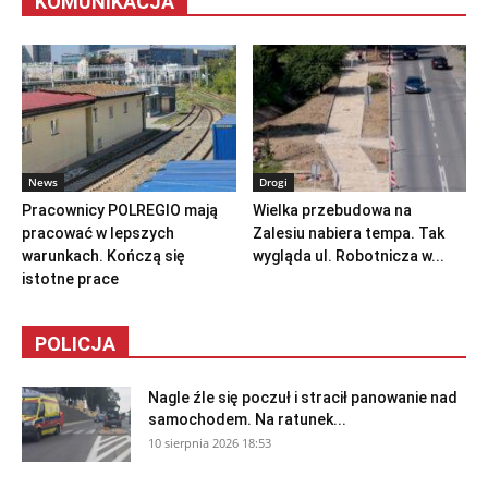
KOMUNIKACJA
News
Drogi
Pracownicy POLREGIO mają
Wielka przebudowa na
pracować w lepszych
Zalesiu nabiera tempa. Tak
warunkach. Kończą się
wygląda ul. Robotnicza w...
istotne prace
POLICJA
Nagle źle się poczuł i stracił panowanie nad
samochodem. Na ratunek...
10 sierpnia 2026 18:53