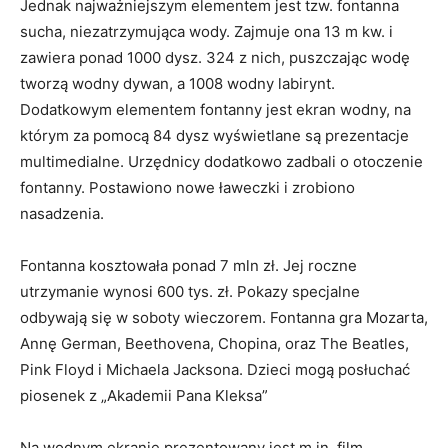
Jednak najważniejszym elementem jest tzw. fontanna
sucha, niezatrzymująca wody. Zajmuje ona 13 m kw. i
zawiera ponad 1000 dysz. 324 z nich, puszczając wodę
tworzą wodny dywan, a 1008 wodny labirynt.
Dodatkowym elementem fontanny jest ekran wodny, na
którym za pomocą 84 dysz wyświetlane są prezentacje
multimedialne. Urzędnicy dodatkowo zadbali o otoczenie
fontanny. Postawiono nowe ławeczki i zrobiono
nasadzenia.
Fontanna kosztowała ponad 7 mln zł. Jej roczne
utrzymanie wynosi 600 tys. zł. Pokazy specjalne
odbywają się w soboty wieczorem. Fontanna gra Mozarta,
Annę German, Beethovena, Chopina, oraz The Beatles,
Pink Floyd i Michaela Jacksona. Dzieci mogą posłuchać
piosenek z „Akademii Pana Kleksa”
Na wodnym ekranie prezentowany jest m.in. film