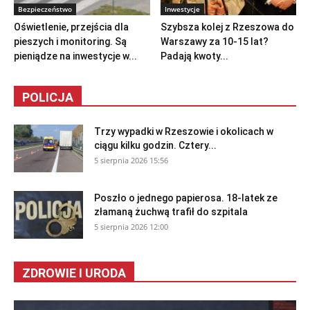
Bezpieczeństwo
Inwestycje
Oświetlenie, przejścia dla
Szybsza kolej z Rzeszowa do
pieszych i monitoring. Są
Warszawy za 10-15 lat?
pieniądze na inwestycje w...
Padają kwoty...
POLICJA
Trzy wypadki w Rzeszowie i okolicach w
ciągu kilku godzin. Cztery...
5 sierpnia 2026 15:56
Poszło o jednego papierosa. 18-latek ze
złamaną żuchwą trafił do szpitala
5 sierpnia 2026 12:00
ZDROWIE I URODA