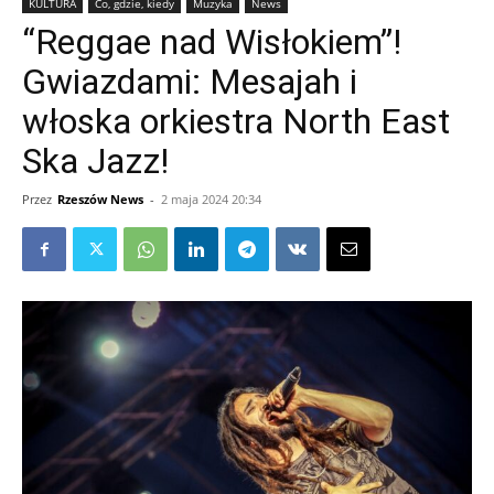
KULTURA
Co, gdzie, kiedy
Muzyka
News
“Reggae nad Wisłokiem”!
Gwiazdami: Mesajah i
włoska orkiestra North East
Ska Jazz!
Przez
Rzeszów News
-
2 maja 2024 20:34