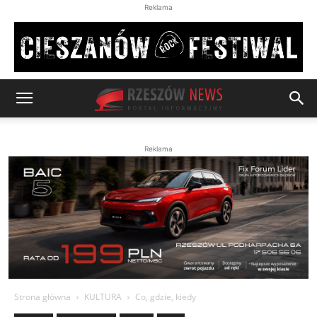
Reklama
Reklama
Strona główna
KULTURA
Co, gdzie, kiedy