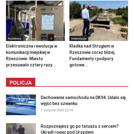
Autobusy
Inwestycje
Elektroniczna rewolucja w
Kładka nad Strugiem w
komunikacji miejskiej w
Rzeszowie coraz bliżej.
Rzeszowie. Miasto
Fundamenty i podpory
przesuwało cztery razy...
gotowe...
POLICJA
Dachowanie samochodu na DK94. Udało się
wyjść bez szwanku
7 sierpnia 2026 22:14
Rozpoznajesz go po tatuażu z sercem?
Ukradł rower pod Urzędem