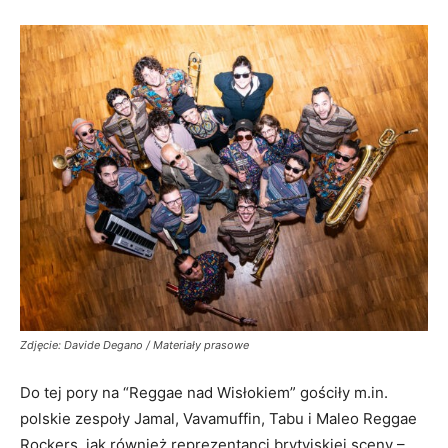
Zdjęcie: Davide Degano / Materiały prasowe
Do tej pory na “Reggae nad Wisłokiem” gościły m.in.
polskie zespoły Jamal, Vavamuffin, Tabu i Maleo Reggae
Rockers, jak również reprezentanci brytyjskiej sceny –