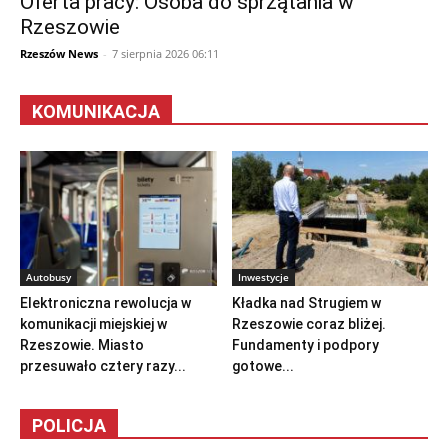
Oferta pracy: Osoba do sprzątania w
Rzeszowie
Rzeszów News
-
7 sierpnia 2026 06:11
KOMUNIKACJA
Autobusy
Inwestycje
Elektroniczna rewolucja w
Kładka nad Strugiem w
komunikacji miejskiej w
Rzeszowie coraz bliżej.
Rzeszowie. Miasto
Fundamenty i podpory
przesuwało cztery razy...
gotowe...
POLICJA