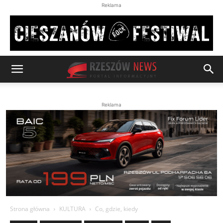
Reklama
Reklama
Strona główna
KULTURA
Co, gdzie, kiedy