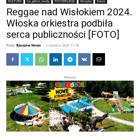
KULTURA
Co, gdzie, kiedy
FOTORELACJE
Muzyka
News
Reggae nad Wisłokiem 2024.
Włoska orkiestra podbiła
serca publiczności [FOTO]
Przez
Rzeszów News
-
2 czerwca 2024 11:18
Reklama