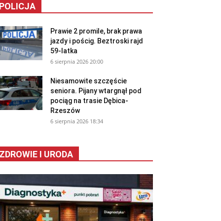
POLICJA
Prawie 2 promile, brak prawa
jazdy i pościg. Beztroski rajd
59-latka
6 sierpnia 2026 20:00
Niesamowite szczęście
seniora. Pijany wtargnął pod
pociąg na trasie Dębica-
Rzeszów
6 sierpnia 2026 18:34
ZDROWIE I URODA