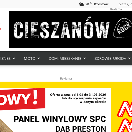
C
20
piątek, 7
Rzeszów
Reklama
BIZNES
MOTO
DOM, MIESZKANIE
ZDROWIE, URODA
Reklama