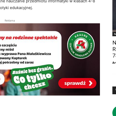
ne nauczanie przedmiotu informatyki w klasach 4-8
otyki edukacyjnej.
Reklama
N
N
R
7
Ar