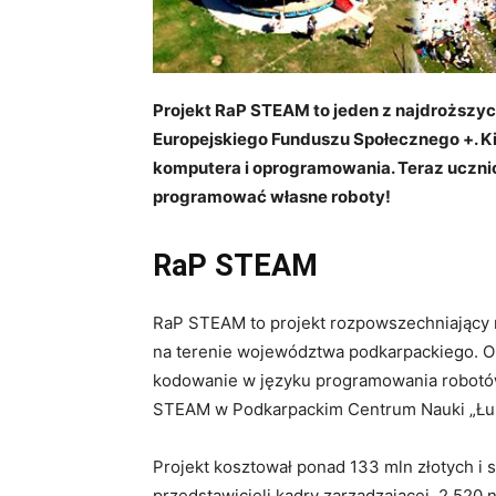
Projekt RaP STEAM to jeden z najdroższy
Europejskiego Funduszu Społecznego +. Kie
komputera i oprogramowania. Teraz uczni
programować własne roboty!
RaP STEAM
RaP STEAM to projekt rozpowszechniający
na terenie województwa podkarpackiego. O
kodowanie w języku programowania robotów
STEAM w Podkarpackim Centrum Nauki „Łuk
Projekt kosztował ponad 133 mln złotych i 
przedstawicieli kadry zarządzającej, 2 520 n