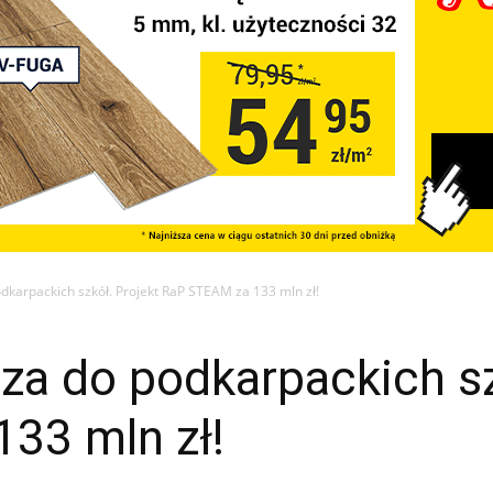
dkarpackich szkół. Projekt RaP STEAM za 133 mln zł!
a do podkarpackich sz
33 mln zł!