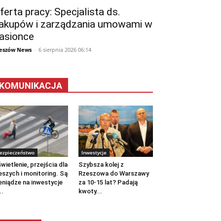
ferta pracy: Specjalista ds.
akupów i zarządzania umowami w
asionce
eszów News
-
6 sierpnia 2026 06:14
KOMUNIKACJA
ezpieczeństwo
Inwestycje
wietlenie, przejścia dla
Szybsza kolej z
eszych i monitoring. Są
Rzeszowa do Warszawy
eniądze na inwestycje
za 10-15 lat? Padają
..
kwoty...