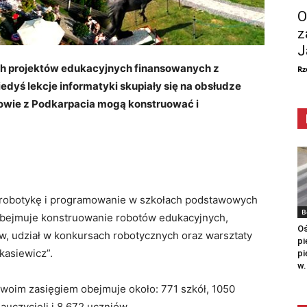
O
z
J
ch projektów edukacyjnych finansowanych z
Rz
dyś lekcje informatyki skupiały się na obsłudze
owie z Podkarpacia mogą konstruować i
 robotykę i programowanie w szkołach podstawowych
B
bejmuje konstruowanie robotów edukacyjnych,
Oś
, udział w konkursach robotycznych oraz warsztaty
pi
asiewicz”.
pi
w.
swoim zasięgiem obejmuje około: 771 szkół, 1050
auczycieli i 8 672 uczniów.