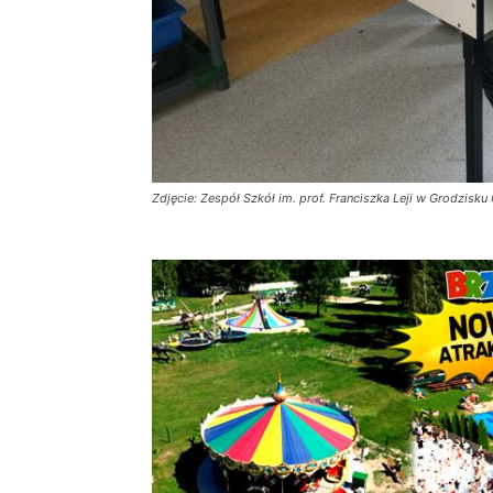
Zdjęcie: Zespół Szkół im. prof. Franciszka Leji w Grodzisk