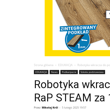
Strona główna
EDUKACJA
Robotyka wkracza do po
EDUKACJA
News
Podkarpacie
Szkoła podstawowa
Robotyka wkracz
RaP STEAM za 1
Przez
Mikołaj Król
-
5 lutego 2025 19:57