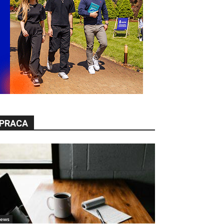
PRACA
ews