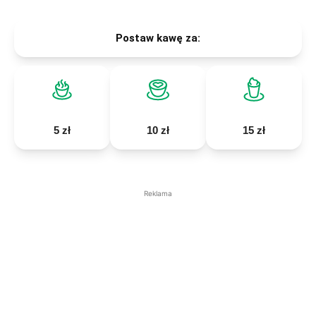
Postaw kawę za:
5 zł
10 zł
15 zł
Reklama