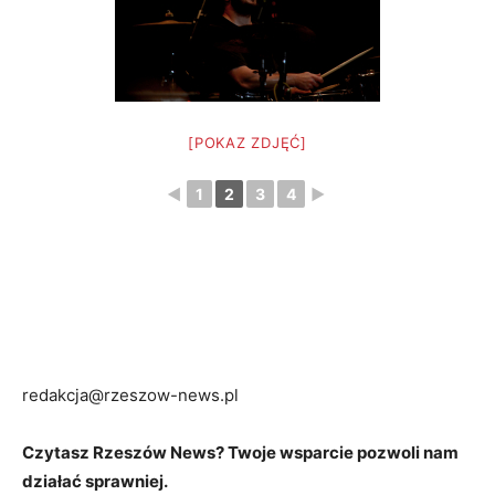
[POKAZ ZDJĘĆ]
◄
1
2
3
4
►
redakcja@rzeszow-news.pl
Czytasz Rzeszów News? Twoje wsparcie pozwoli nam
działać sprawniej.