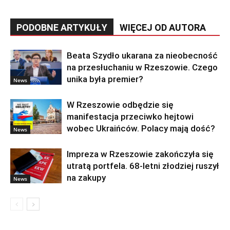
PODOBNE ARTYKUŁY
WIĘCEJ OD AUTORA
Beata Szydło ukarana za nieobecność
na przesłuchaniu w Rzeszowie. Czego
unika była premier?
News
W Rzeszowie odbędzie się
manifestacja przeciwko hejtowi
wobec Ukraińców. Polacy mają dość?
News
Impreza w Rzeszowie zakończyła się
utratą portfela. 68-letni złodziej ruszył
na zakupy
News