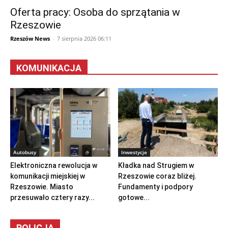
Oferta pracy: Osoba do sprzątania w
Rzeszowie
Rzeszów News
-
7 sierpnia 2026 06:11
KOMUNIKACJA
Autobusy
Inwestycje
Elektroniczna rewolucja w
Kładka nad Strugiem w
komunikacji miejskiej w
Rzeszowie coraz bliżej.
Rzeszowie. Miasto
Fundamenty i podpory
przesuwało cztery razy...
gotowe...
POLICJA