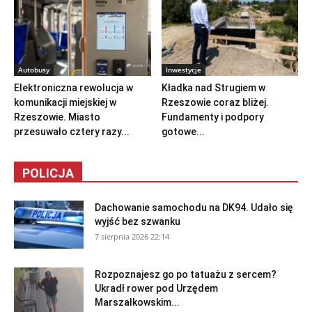
Autobusy
Inwestycje
Elektroniczna rewolucja w
Kładka nad Strugiem w
komunikacji miejskiej w
Rzeszowie coraz bliżej.
Rzeszowie. Miasto
Fundamenty i podpory
przesuwało cztery razy...
gotowe...
POLICJA
Dachowanie samochodu na DK94. Udało się
wyjść bez szwanku
7 sierpnia 2026 22:14
Rozpoznajesz go po tatuażu z sercem?
Ukradł rower pod Urzędem
Marszałkowskim...