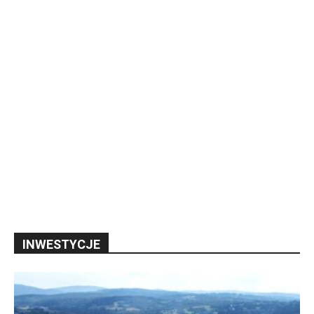
INWESTYCJE