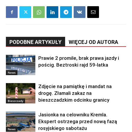
PODOBNE ARTYKUŁY
WIĘCEJ OD AUTORA
Prawie 2 promile, brak prawa jazdy i
pościg. Beztroski rajd 59-latka
News
Zdjęcie na pamiątkę i mandat na
drogę. Złamali zakaz na
bieszczadzkim odcinku granicy
Bieszczady
Jasionka na celowniku Kremla.
Ekspert ostrzega przed nową fazą
rosyjskiego sabotażu
News