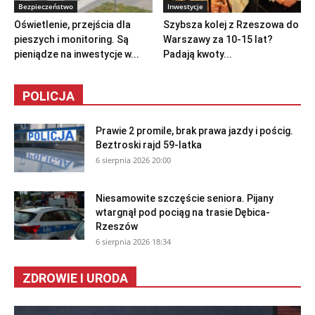
Bezpieczeństwo
Inwestycje
Oświetlenie, przejścia dla
Szybsza kolej z Rzeszowa do
pieszych i monitoring. Są
Warszawy za 10-15 lat?
pieniądze na inwestycje w...
Padają kwoty...
POLICJA
Prawie 2 promile, brak prawa jazdy i pościg.
Beztroski rajd 59-latka
6 sierpnia 2026 20:00
Niesamowite szczęście seniora. Pijany
wtargnął pod pociąg na trasie Dębica-
Rzeszów
6 sierpnia 2026 18:34
ZDROWIE I URODA