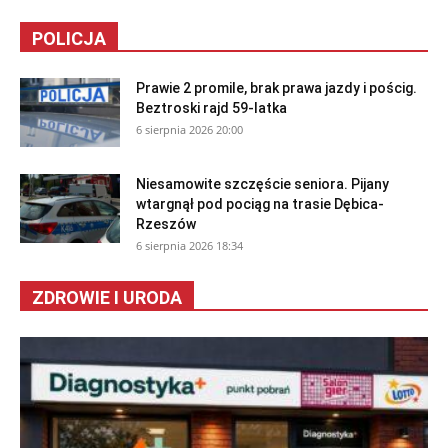
POLICJA
Prawie 2 promile, brak prawa jazdy i pościg.
Beztroski rajd 59-latka
6 sierpnia 2026 20:00
Niesamowite szczęście seniora. Pijany
wtargnął pod pociąg na trasie Dębica-
Rzeszów
6 sierpnia 2026 18:34
ZDROWIE I URODA