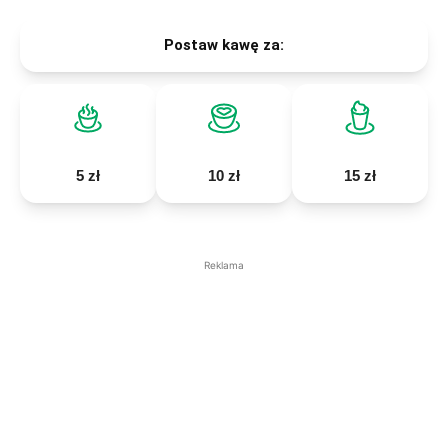
Postaw kawę za:
5 zł
10 zł
15 zł
Reklama