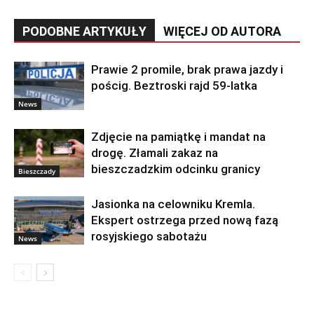
PODOBNE ARTYKUŁY
WIĘCEJ OD AUTORA
Prawie 2 promile, brak prawa jazdy i
pościg. Beztroski rajd 59-latka
News
Zdjęcie na pamiątkę i mandat na
drogę. Złamali zakaz na
bieszczadzkim odcinku granicy
Bieszczady
Jasionka na celowniku Kremla.
Ekspert ostrzega przed nową fazą
rosyjskiego sabotażu
News