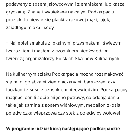
podawany z sosem jałowcowym i ziemniakami lub kaszą
gryczaną. Znane i wypiekane na całym Podkarpaciu
proziaki to niewielkie placki z razowej mąki, jajek,
zsiadłego mleka i sody.
– Najlepiej smakują z lokalnymi przysmakami: świeżym
twarożkiem i masłem z czosnkiem niedźwiedzim –
twierdzą organizatorzy Polskich Skarbów Kulinarnych.
Na kulinarnym szlaku Podkarpacia można rozsmakować
się m.in. gołąbkami ziemniaczanymi, barszczem czy
fuczkami z sosu z czosnkiem niedźwiedzim. Podkarpaccy
magnaci cenili sobie mięsne potrawy, co oddają dania
takie jak sarnina z sosem wiśniowym, medalion z łosia,
polędwiczka wieprzowa czy stek z polędwicy wołowej.
W programie udział biorą następujące podkarpackie