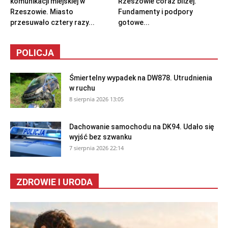
komunikacji miejskiej w
Rzeszowie coraz bliżej.
Rzeszowie. Miasto
Fundamenty i podpory
przesuwało cztery razy...
gotowe...
POLICJA
Śmiertelny wypadek na DW878. Utrudnienia
w ruchu
8 sierpnia 2026 13:05
Dachowanie samochodu na DK94. Udało się
wyjść bez szwanku
7 sierpnia 2026 22:14
ZDROWIE I URODA