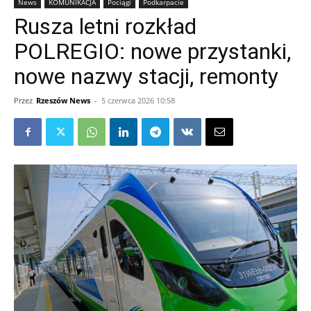
News
KOMUNIKACJA
Pociągi
Podkarpacie
Rusza letni rozkład
POLREGIO: nowe przystanki,
nowe nazwy stacji, remonty
Przez
Rzeszów News
-
5 czerwca 2026 10:58