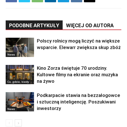
PODOBNE ARTYKUŁY
WIĘCEJ OD AUTORA
Polscy rolnicy mogą liczyć na większe
wsparcie. Elewarr zwiększa skup zbóż
News
Kino Zorza świętuje 70 urodziny.
Kultowe filmy na ekranie oraz muzyka
na żywo
Co, gdzie, kiedy
Podkarpacie stawia na bezzałogowce
i sztuczną inteligencję. Poszukiwani
inwestorzy
News