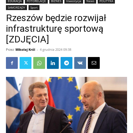
EDUKACJA
FOTORELACJE
BIZNES
Inwestycje
News
POLITYKA
SAMORZĄDY
Sport
Rzeszów będzie rozwijał
infrastrukturę sportową
[ZDJĘCIA]
Przez
Mikołaj Król
-
4 grudnia 2024 09:38