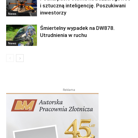
i sztuczną inteligencję. Poszukiwani
inwestorzy
News
Śmiertelny wypadek na DW878.
Utrudnienia w ruchu
News
Reklama