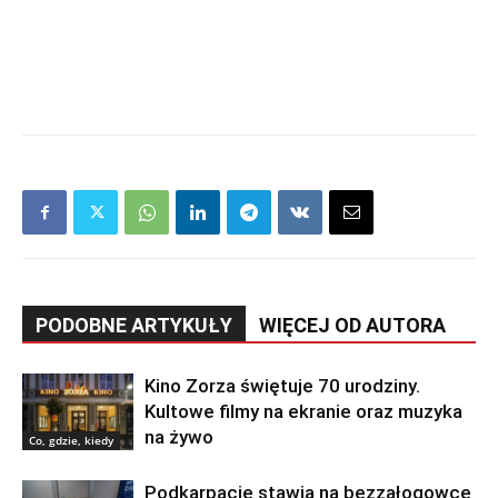
PODOBNE ARTYKUŁY
WIĘCEJ OD AUTORA
Kino Zorza świętuje 70 urodziny.
Kultowe filmy na ekranie oraz muzyka
na żywo
Co, gdzie, kiedy
Podkarpacie stawia na bezzałogowce