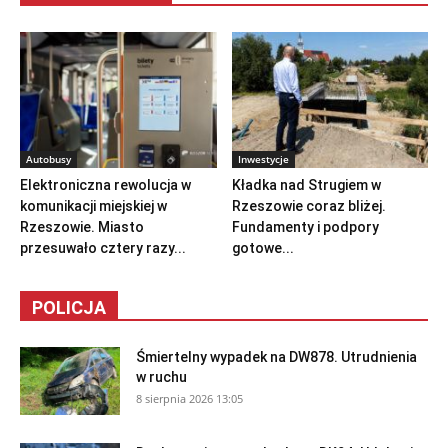
Autobusy
Inwestycje
Elektroniczna rewolucja w
Kładka nad Strugiem w
komunikacji miejskiej w
Rzeszowie coraz bliżej.
Rzeszowie. Miasto
Fundamenty i podpory
przesuwało cztery razy...
gotowe...
POLICJA
Śmiertelny wypadek na DW878. Utrudnienia
w ruchu
8 sierpnia 2026 13:05