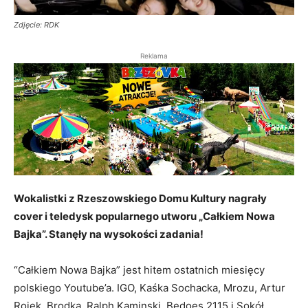
Zdjęcie: RDK
Reklama
Wokalistki z Rzeszowskiego Domu Kultury nagrały
cover i teledysk popularnego utworu „Całkiem Nowa
Bajka”. Stanęły na wysokości zadania!
“Całkiem Nowa Bajka” jest hitem ostatnich miesięcy
polskiego Youtube’a. IGO, Kaśka Sochacka, Mrozu, Artur
Rojek, Brodka, Ralph Kaminski, Bedoes 2115 i Sokół