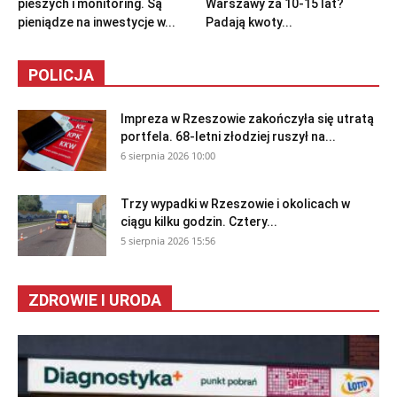
pieszych i monitoring. Są
Warszawy za 10-15 lat?
pieniądze na inwestycje w...
Padają kwoty...
POLICJA
Impreza w Rzeszowie zakończyła się utratą
portfela. 68-letni złodziej ruszył na...
6 sierpnia 2026 10:00
Trzy wypadki w Rzeszowie i okolicach w
ciągu kilku godzin. Cztery...
5 sierpnia 2026 15:56
ZDROWIE I URODA