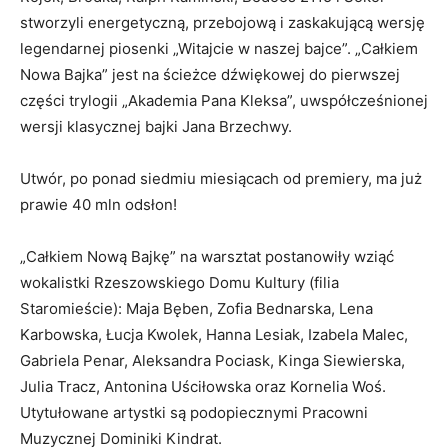
stworzyli energetyczną, przebojową i zaskakującą wersję
legendarnej piosenki „Witajcie w naszej bajce”. „Całkiem
Nowa Bajka” jest na ścieżce dźwiękowej do pierwszej
części trylogii „Akademia Pana Kleksa”, uwspółcześnionej
wersji klasycznej bajki Jana Brzechwy.
Utwór, po ponad siedmiu miesiącach od premiery, ma już
prawie 40 mln odsłon!
„Całkiem Nową Bajkę” na warsztat postanowiły wziąć
wokalistki Rzeszowskiego Domu Kultury (filia
Staromieście): Maja Bęben, Zofia Bednarska, Lena
Karbowska, Łucja Kwolek, Hanna Lesiak, Izabela Malec,
Gabriela Penar, Aleksandra Pociask, Kinga Siewierska,
Julia Tracz, Antonina Uściłowska oraz Kornelia Woś.
Utytułowane artystki są podopiecznymi Pracowni
Muzycznej Dominiki Kindrat.