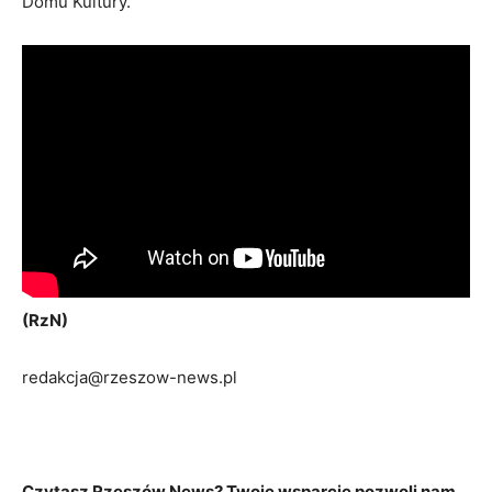
Domu Kultury.
(RzN)
redakcja@rzeszow-news.pl
Czytasz Rzeszów News? Twoje wsparcie pozwoli nam