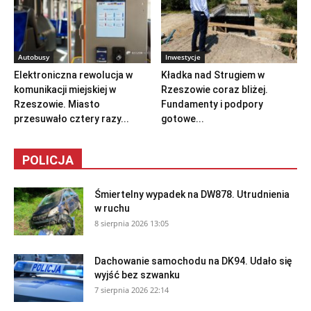
Autobusy
Inwestycje
Elektroniczna rewolucja w
Kładka nad Strugiem w
komunikacji miejskiej w
Rzeszowie coraz bliżej.
Rzeszowie. Miasto
Fundamenty i podpory
przesuwało cztery razy...
gotowe...
POLICJA
Śmiertelny wypadek na DW878. Utrudnienia
w ruchu
8 sierpnia 2026 13:05
Dachowanie samochodu na DK94. Udało się
wyjść bez szwanku
7 sierpnia 2026 22:14