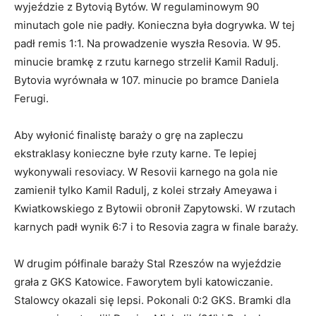
wyjeździe z Bytovią Bytów. W regulaminowym 90
minutach gole nie padły. Konieczna była dogrywka. W tej
padł remis 1:1. Na prowadzenie wyszła Resovia. W 95.
minucie bramkę z rzutu karnego strzelił Kamil Radulj.
Bytovia wyrównała w 107. minucie po bramce Daniela
Ferugi.
Aby wyłonić finalistę baraży o grę na zapleczu
ekstraklasy konieczne byłe rzuty karne. Te lepiej
wykonywali resoviacy. W Resovii karnego na gola nie
zamienił tylko Kamil Radulj, z kolei strzały Ameyawa i
Kwiatkowskiego z Bytowii obronił Zapytowski. W rzutach
karnych padł wynik 6:7 i to Resovia zagra w finale baraży.
W drugim półfinale baraży Stal Rzeszów na wyjeździe
grała z GKS Katowice. Faworytem byli katowiczanie.
Stalowcy okazali się lepsi. Pokonali 0:2 GKS. Bramki dla