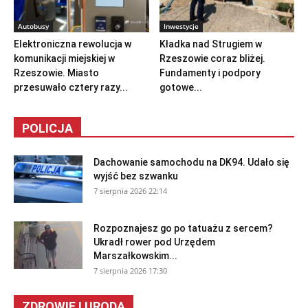
Autobusy
Inwestycje
Elektroniczna rewolucja w
Kładka nad Strugiem w
komunikacji miejskiej w
Rzeszowie coraz bliżej.
Rzeszowie. Miasto
Fundamenty i podpory
przesuwało cztery razy...
gotowe...
POLICJA
Dachowanie samochodu na DK94. Udało się
wyjść bez szwanku
7 sierpnia 2026 22:14
Rozpoznajesz go po tatuażu z sercem?
Ukradł rower pod Urzędem
Marszałkowskim...
7 sierpnia 2026 17:30
ZDROWIE I URODA