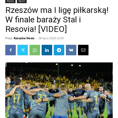
News
Sport
Rzeszów ma I ligę piłkarską!
W finale baraży Stal i
Resovia! [VIDEO]
Przez
Rzeszów News
-
28 lipca 2020 23:05