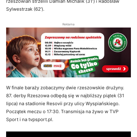
rzeszowian strzelili Damian Michalik (31′) i Radosław
Sylwestrzak (62′).
Reklama
W finale baraży zobaczymy dwie rzeszowskie drużyny.
87. derby Rzeszowa odbędą się w najbliższy piątek (31
lipca) na stadionie Resovii przy ulicy Wyspiańskiego.
Początek meczu o 17:30. Transmisja na żywo w TVP
Sport i na tvpsport.pl.