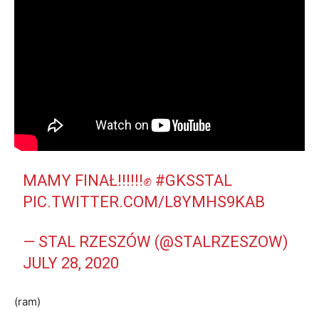
MAMY FINAŁ‼‼‼✊
#GKSSTAL
PIC.TWITTER.COM/L8YMHS9KAB
— STAL RZESZÓW (@STALRZESZOW)
JULY 28, 2020
(ram)