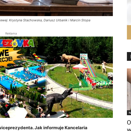
lewej: Krystyna Stachowska, Dariusz Urbanik i Marcin Stopa
Reklama
N
O
ceprezydenta. Jak informuje Kancelaria
w