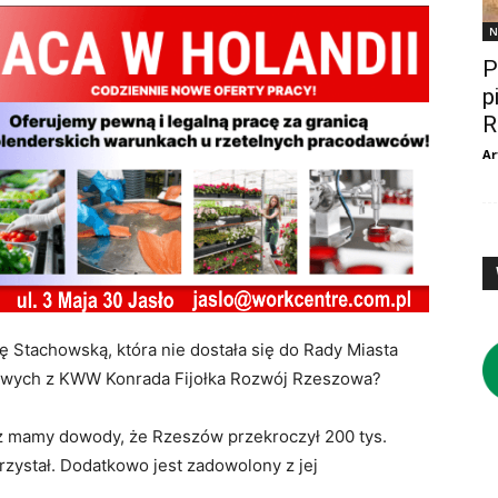
N
P
p
R
Ar
 Stachowską, która nie dostała się do Rady Miasta
owych z KWW Konrada Fijołka Rozwój Rzeszowa?
ż mamy dowody, że Rzeszów przekroczył 200 tys.
zystał. Dodatkowo jest zadowolony z jej