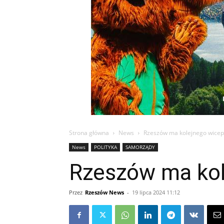
Strona główna
News
Rzeszów ma kolejnego wice
News
POLITYKA
SAMORZĄDY
Rzeszów ma kol
Przez
Rzeszów News
-
19 lipca 2024 11:12