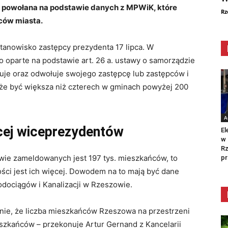
 powołana na podstawie danych z MPWiK, które
Rz
ców miasta.
tanowisko zastępcy prezydenta 17 lipca. W
o oparte na podstawie art. 26 a. ustawy o samorządzie
uje oraz odwołuje swojego zastępcę lub zastępców i
może być większa niż czterech w gminach powyżej 200
A
cej wiceprezydentów
El
w 
Rz
wie zameldowanych jest 197 tys. mieszkańców, to
pr
ści jest ich więcej. Dowodem na to mają być dane
dociągów i Kanalizacji w Rzeszowie.
nie, że liczba mieszkańców Rzeszowa na przestrzeni
ieszkańców – przekonuje Artur Gernand z Kancelarii