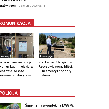
eszów News
-
7 sierpnia 2026 06:11
KOMUNIKACJA
utobusy
Inwestycje
ektroniczna rewolucja
Kładka nad Strugiem w
komunikacji miejskiej w
Rzeszowie coraz bliżej.
eszowie. Miasto
Fundamenty i podpory
zesuwało cztery razy...
gotowe...
POLICJA
Śmiertelny wypadek na DW878.