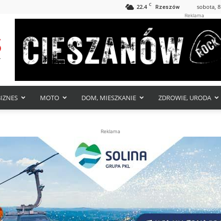
C
22.4
sobota, 8
Rzeszów
Reklama
BIZNES
MOTO
DOM, MIESZKANIE
ZDROWIE, URODA
Reklama