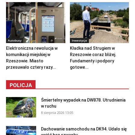
Autobusy
Inwestycje
Elektroniczna rewolucja w
Kładka nad Strugiem w
komunikacji miejskiej w
Rzeszowie coraz bliżej.
Rzeszowie. Miasto
Fundamenty i podpory
przesuwało cztery razy...
gotowe...
POLICJA
Śmiertelny wypadek na DW878. Utrudnienia
w ruchu
8 sierpnia 2026 13:05
Dachowanie samochodu na DK94. Udało się
wyjść bez szwanku