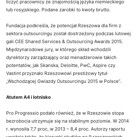
liczyć pracownicy ze znajomością języka niemieckiego
lub rosyjskiego. Podane zarobki to kwoty brutto.
Fundacja podkreśla, że potencjał Rzeszowa dla firm z
sektora outsourcingu został dostrzeżony podczas lutowej
gali CEE Shared Services & Outsourcing Awards 2015.
Międzynarodowe jury, w którego skład wchodzili
dyrektorzy zarządzający oraz menadżerowie takich
potentatów, jak Skanska, Deloitte, PwC, Aspire czy
Vastint przyznało Rzeszowowi prestiżowy tytuł
„Wschodzącej Gwiazdy Outsourcingu 2015 w Polsce”.
Atutem A4 i lotnisko
Pro Progressio podało również, że w Rzeszowie stopa
bezrobocia utrzymuje się na stabilnym poziomie. W 2014
r. wynosiła 7,7 proc, w 2013 – 8,4 proc. Autorzy raportu
uważają także, że kierunki studiów na 9 rzeszowskich