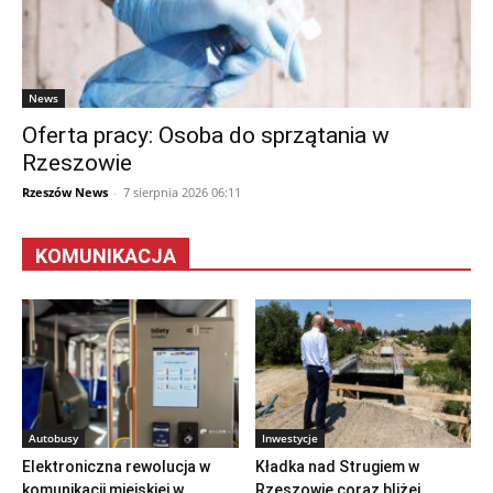
News
Oferta pracy: Osoba do sprzątania w
Rzeszowie
Rzeszów News
-
7 sierpnia 2026 06:11
KOMUNIKACJA
Autobusy
Inwestycje
Elektroniczna rewolucja w
Kładka nad Strugiem w
komunikacji miejskiej w
Rzeszowie coraz bliżej.