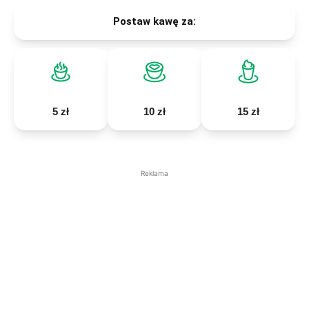
Postaw kawę za:
5 zł
10 zł
15 zł
Reklama