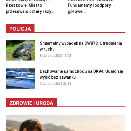
Rzeszowie. Miasto
Fundamenty i podpory
przesuwało cztery razy...
gotowe...
POLICJA
Śmiertelny wypadek na DW878. Utrudnienia
w ruchu
8 sierpnia 2026 13:05
Dachowanie samochodu na DK94. Udało się
wyjść bez szwanku
7 sierpnia 2026 22:14
ZDROWIE I URODA