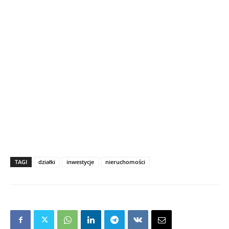
TAGI
działki
inwestycje
nieruchomości