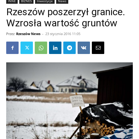
INNE
BIZNES
Inwestycje
News
Rzeszów poszerzył granice.
Wzrosła wartość gruntów
Przez
Rzeszów News
-
23 stycznia 2016 11:05