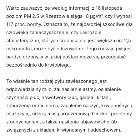
Warto zauważyć, że według informacji z 16 listopada
poziom PM 2.5 w Rzeszowie sięga 18 µg/m³, czyli wynosi
117 proc. normy. Oznacza to, że najbardziej szkodliwe dla
człowieka zanieczyszczenie, czyli aerozole
atmosferyczne, których średnica nie jest większa niż 2,5
mikrometra, może być odczuwalne. Tego rodzaju pył jest
bardzo drobny, a w takiej postaci może się przedostać
bezpośrednio do krwiobiegu.
To właśnie ten rodzaj pyłu zawieszonego jest
odpowiedzialny m.in. za: nasilenie astmy, osłabienie
czynności płuc, nowotwory płuc, gardła i krtani,
zaburzenia rytmu serca, zapalenie naczyń, krwionośnych,
miażdżycę, niższą masą urodzeniową dziecka i problemy
z oddychaniem, a także nasilenie objawów chorób
związanych z układem krwionośnym i oddechowym.