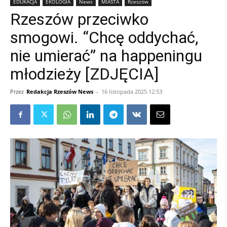
EDUKACJA
EKOLOGIA
News
MIASTA
Rzeszów
Rzeszów przeciwko
smogowi. “Chcę oddychać,
nie umierać” na happeningu
młodzieży [ZDJĘCIA]
Przez
Redakcja Rzeszów News
-
16 listopada 2025 12:53