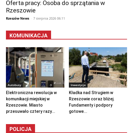
Oferta pracy: Osoba do sprzątania w
Rzeszowie
Rzeszów News
-
7 sierpnia 2026 06:11
KOMUNIKACJA
Autobusy
Inwestycje
Elektroniczna rewolucja w
Kładka nad Strugiem w
komunikacji miejskiej w
Rzeszowie coraz bliżej.
Rzeszowie. Miasto
Fundamenty i podpory
przesuwało cztery razy...
gotowe...
POLICJA