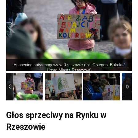
Happening antysmogowy w Rzeszowie (fot. Grzegorz Bukała /
1
/
9
Urząd Miasta Rzeszowa)
Głos sprzeciwy na Rynku w
Rzeszowie