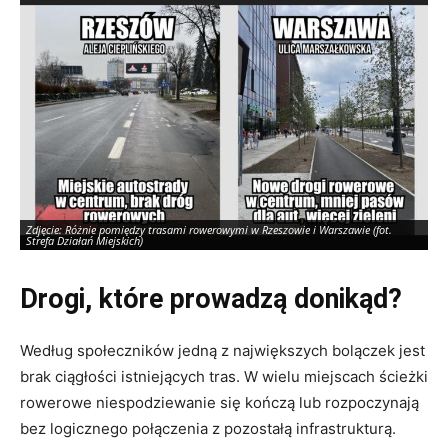
Zdjęcie: Różnie pomiędzy trasami rowerowymi w Rzeszowie i Warszawie (fot.
Zd
Strefa Działań Miejskich)
St
Drogi, które prowadzą donikąd?
Według społeczników jedną z największych bolączek jest
brak ciągłości istniejących tras. W wielu miejscach ścieżki
rowerowe niespodziewanie się kończą lub rozpoczynają
bez logicznego połączenia z pozostałą infrastrukturą.