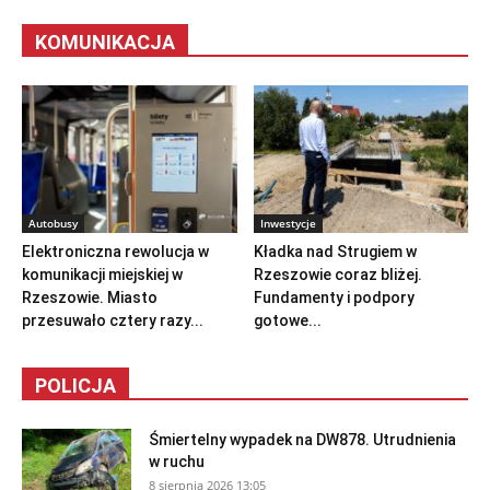
KOMUNIKACJA
Autobusy
Inwestycje
Elektroniczna rewolucja w
Kładka nad Strugiem w
komunikacji miejskiej w
Rzeszowie coraz bliżej.
Rzeszowie. Miasto
Fundamenty i podpory
przesuwało cztery razy...
gotowe...
POLICJA
Śmiertelny wypadek na DW878. Utrudnienia
w ruchu
8 sierpnia 2026 13:05