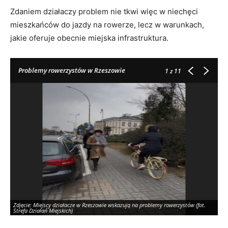
Zdaniem działaczy problem nie tkwi więc w niechęci
mieszkańców do jazdy na rowerze, lecz w warunkach,
jakie oferuje obecnie miejska infrastruktura.
Problemy rowerzystów w Rzeszowie
1
z 11
Zdjęcie: Miejscy działacze w Rzeszowie wskazują na problemy rowerzystów (fot.
Zd
Strefa Działań Miejskich)
St