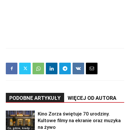
PODOBNE ARTYKUŁY
WIĘCEJ OD AUTORA
Kino Zorza świętuje 70 urodziny.
Kultowe filmy na ekranie oraz muzyka
na żywo
Co, gdzie, kiedy