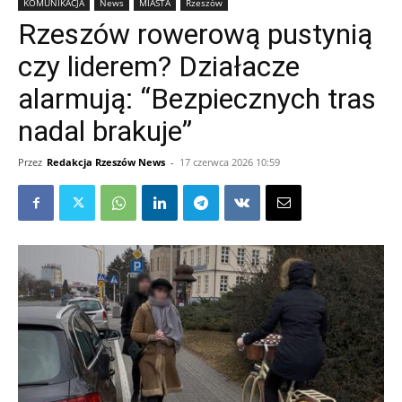
KOMUNIKACJA
News
MIASTA
Rzeszów
Rzeszów rowerową pustynią
czy liderem? Działacze
alarmują: “Bezpiecznych tras
nadal brakuje”
Przez
Redakcja Rzeszów News
-
17 czerwca 2026 10:59