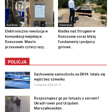
Autobusy
Inwestycje
Elektroniczna rewolucja w
Kładka nad Strugiem w
komunikacji miejskiej w
Rzeszowie coraz bliżej.
Rzeszowie. Miasto
Fundamenty i podpory
przesuwało cztery razy...
gotowe...
POLICJA
Dachowanie samochodu na DK94. Udało się
wyjść bez szwanku
7 sierpnia 2026 22:14
Rozpoznajesz go po tatuażu z sercem?
Ukradł rower pod Urzędem
Marszałkowskim...