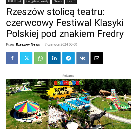
KULTURA
Co, gdzie, kiedy
News
Teatr
Rzeszów stolicą teatru:
czerwcowy Festiwal Klasyki
Polskiej pod znakiem Fredry
Przez
Rzeszów News
-
7 czerwca 2024 00:00
Reklama