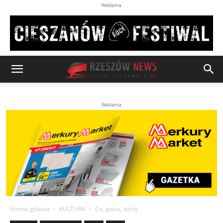
Reklama
Reklama
Strona główna
KULTURA
Co, gdzie, kiedy