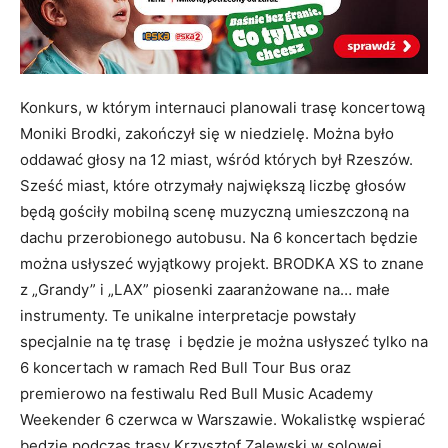
Konkurs, w którym internauci planowali trasę koncertową
Moniki Brodki, zakończył się w niedzielę. Można było
oddawać głosy na 12 miast, wśród których był Rzeszów.
Sześć miast, które otrzymały największą liczbę głosów
będą gościły mobilną scenę muzyczną umieszczoną na
dachu przerobionego autobusu. Na 6 koncertach będzie
można usłyszeć wyjątkowy projekt. BRODKA XS to znane
z „Grandy” i „LAX” piosenki zaaranżowane na… małe
instrumenty. Te unikalne interpretacje powstały
specjalnie na tę trasę i będzie je można usłyszeć tylko na
6 koncertach w ramach Red Bull Tour Bus oraz
premierowo na festiwalu Red Bull Music Academy
Weekender 6 czerwca w Warszawie. Wokalistkę wspierać
będzie podczas trasy Krzysztof Zalewski w solowej