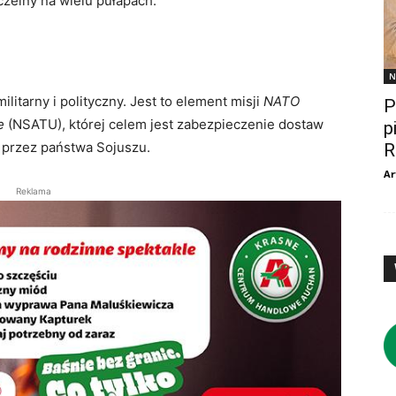
zelny na wielu pułapach.
N
tarny i polityczny. Jest to element misji
NATO
P
e
(NSATU), której celem jest zabezpieczenie dostaw
p
przez państwa Sojuszu.
R
Ar
Reklama