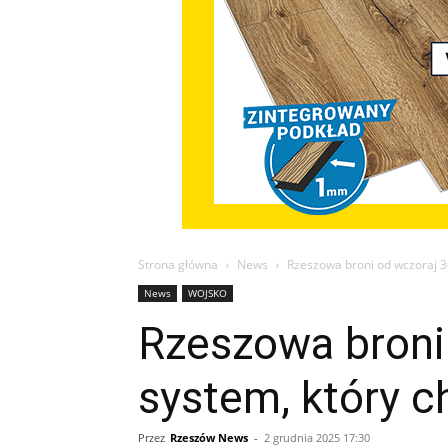
Strona główna
News
Rzeszowa broni od wczoraj 3
News
WOJSKO
Rzeszowa broni
system, który 
Przez
Rzeszów News
-
2 grudnia 2025 17:30