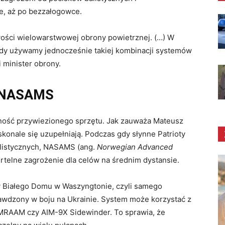
e, aż po bezzałogowce.
ści wielowarstwowej obrony powietrznej. (…) W
gdy używamy jednocześnie takiej kombinacji systemów
 minister obrony.
 i NASAMS
ność przywiezionego sprzętu. Jak zauważa Mateusz
skonale się uzupełniają. Podczas gdy słynne Patrioty
alistycznych, NASAMS (ang.
Norwegian Advanced
ertelne zagrożenie dla celów na średnim dystansie.
 Białego Domu w Waszyngtonie, czyli samego
awdzony w boju na Ukrainie. System może korzystać z
MRAAM czy AIM-9X Sidewinder. To sprawia, że