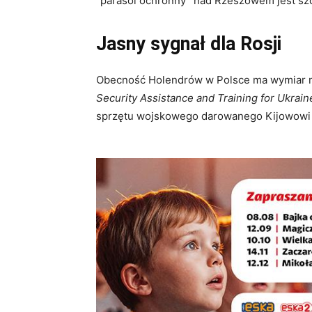
“parasol ochronny” nad Rzeszowem jest szc
Jasny sygnał dla Rosji
Obecność Holendrów w Polsce ma wymiar mili
Security Assistance and Training for Ukrain
sprzętu wojskowego darowanego Kijowowi 