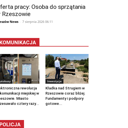
ferta pracy: Osoba do sprzątania
 Rzeszowie
eszów News
-
7 sierpnia 2026 06:11
KOMUNIKACJA
utobusy
Inwestycje
ektroniczna rewolucja
Kładka nad Strugiem w
komunikacji miejskiej w
Rzeszowie coraz bliżej.
eszowie. Miasto
Fundamenty i podpory
zesuwało cztery razy...
gotowe...
POLICJA