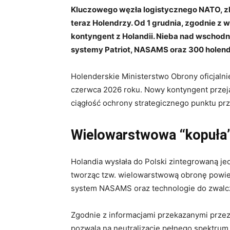
Kluczowego węzła logistycznego NATO, zl
teraz Holendrzy. Od 1 grudnia, zgodnie z 
kontyngent z Holandii. Nieba nad wschod
systemy Patriot, NASAMS oraz 300 holende
Holenderskie Ministerstwo Obrony oficjalnie
czerwca 2026 roku. Nowy kontyngent przeją
ciągłość ochrony strategicznego punktu pr
Wielowarstwowa “kopuła”
Holandia wysłała do Polski zintegrowaną je
tworząc tzw. wielowarstwową obronę powiet
system NASAMS oraz technologie do zwalc
Zgodnie z informacjami przekazanymi przez 
pozwala na neutralizację pełnego spektrum 