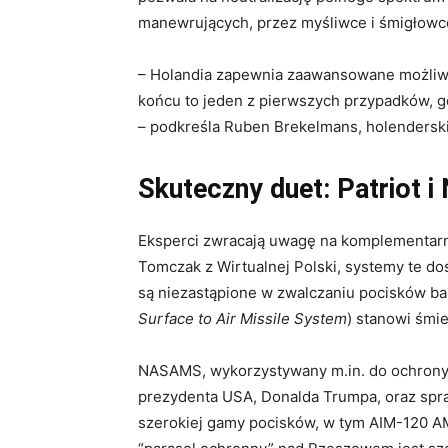
manewrujących, przez myśliwce i śmigłowc
– Holandia zapewnia zaawansowane możliwo
końcu to jeden z pierwszych przypadków, 
– podkreśla Ruben Brekelmans, holenderski
Skuteczny duet: Patriot
Eksperci zwracają uwagę na komplementar
Tomczak z Wirtualnej Polski, systemy te do
są niezastąpione w zwalczaniu pocisków b
Surface to Air Missile System
) stanowi śmi
NASAMS, wykorzystywany m.in. do ochrony
prezydenta USA, Donalda Trumpa, oraz spr
szerokiej gamy pocisków, w tym AIM-120 A