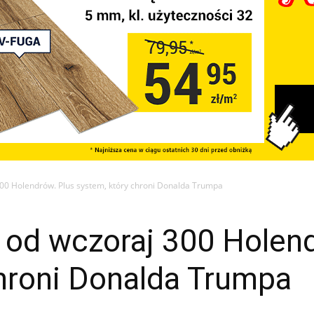
00 Holendrów. Plus system, który chroni Donalda Trumpa
 od wczoraj 300 Holend
chroni Donalda Trumpa