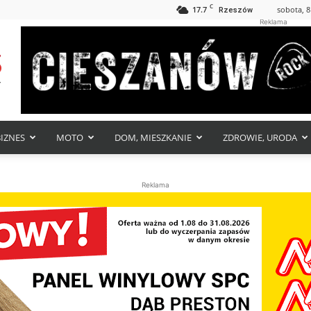
C
17.7
sobota, 8
Rzeszów
Reklama
BIZNES
MOTO
DOM, MIESZKANIE
ZDROWIE, URODA
Reklama