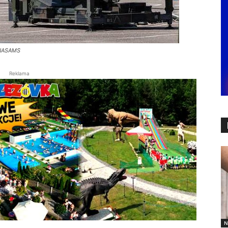
u NASAMS
Reklama
N