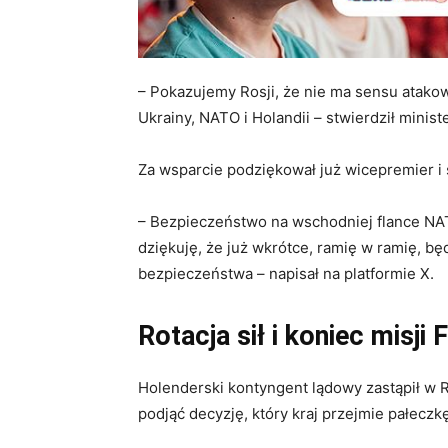
– Pokazujemy Rosji, że nie ma sensu atako
Ukrainy, NATO i Holandii – stwierdził minis
Za wsparcie podziękował już wicepremier i
– Bezpieczeństwo na wschodniej flance NAT
dziękuję, że już wkrótce, ramię w ramię, bę
bezpieczeństwa – napisał na platformie X.
Rotacja sił i koniec misji 
Holenderski kontyngent lądowy zastąpił w 
podjąć decyzję, który kraj przejmie pałeczk