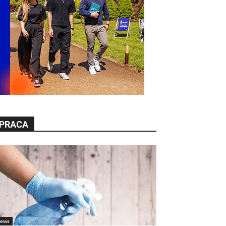
PRACA
ews