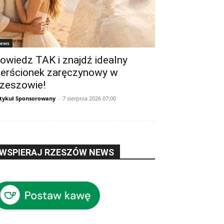
ews
owiedz TAK i znajdź idealny
ierścionek zaręczynowy w
zeszowie!
tykuł Sponsorowany
-
7 sierpnia 2026 07:00
WSPIERAJ RZESZÓW NEWS