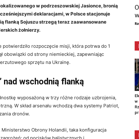
okalizowanego w podrzeszowskiej Jasionce, bronią
O
wcześniejszymi deklaracjami, w Polsce stacjonuje
w
nią flanką Sojuszu strzegą teraz zaawansowane
Rz
rskich żołnierzy.
 potwierdziło rozpoczęcie misji, która potrwa do 1
ł obowiązki od strony niemieckiej, zapewniając
zerzutowego sprzętu na Ukrainę.
 nad wschodnią flanką
A
El
dnostkę wyposażoną w trzy różne rodzaje uzbrojenia,
w 
rzną. W skład arsenału wchodzą dwa systemy Patriot,
Rz
pr
zania dronów.
Ministerstwo Obrony Holandii, taka konfiguracja
zagrożeń: od pocisków balistycznych i