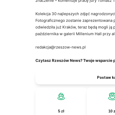
znaczenie – komentuje pracę jury Tomasz 
Kolekcja 30 najlepszych zdjęć nagrodzonyc
Fotograficznego zostanie zaprezentowana p
odwiedziła już Kraków, teraz będą mogli ją
października w galerii Millenium Hall przy al.
redakcja@rzeszow-news.pl
Czytasz Rzeszów News? Twoje wsparcie po
Postaw k
5 zł
10 z