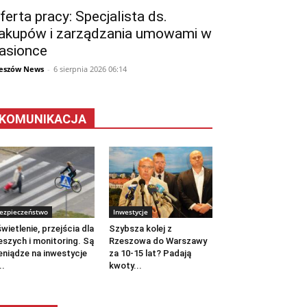
ferta pracy: Specjalista ds.
akupów i zarządzania umowami w
asionce
eszów News
-
6 sierpnia 2026 06:14
KOMUNIKACJA
ezpieczeństwo
Inwestycje
wietlenie, przejścia dla
Szybsza kolej z
eszych i monitoring. Są
Rzeszowa do Warszawy
eniądze na inwestycje
za 10-15 lat? Padają
..
kwoty...