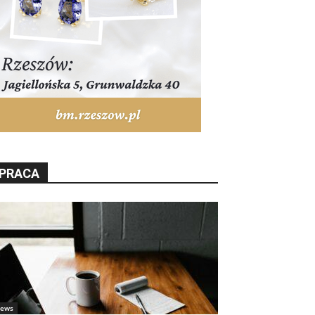
PRACA
ews