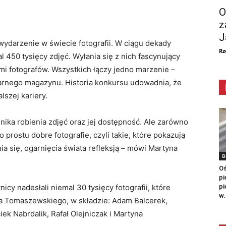
O
z
J
wydarzenie w świecie fotografii. W ciągu dekady
Rz
l 450 tysięcy zdjęć. Wyłania się z nich fascynujący
i fotografów. Wszystkich łączy jedno marzenie –
arnego magazynu. Historia konkursu udowadnia, że
szej kariery.
hnika robienia zdjęć oraz jej dostępność. Ale zarówno
po prostu dobre fotografie, czyli takie, które pokazują
a się, ogarnięcia świata refleksją – mówi Martyna
B
Oś
pi
pi
icy nadesłali niemal 30 tysięcy fotografii, które
w.
 Tomaszewskiego, w składzie: Adam Balcerek,
ek Nabrdalik, Rafał Olejniczak i Martyna