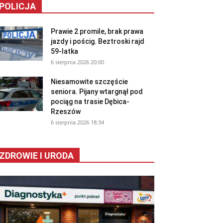
POLICJA
Prawie 2 promile, brak prawa
jazdy i pościg. Beztroski rajd
59-latka
6 sierpnia 2026 20:00
Niesamowite szczęście
seniora. Pijany wtargnął pod
pociąg na trasie Dębica-
Rzeszów
6 sierpnia 2026 18:34
ZDROWIE I URODA