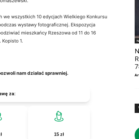
Tomaszewski.
h we wszystkich 10 edycjach Wielkiego Konkursu
odczas wystawy fotograficznej. Ekspozycja
 podziwiać mieszkańcy Rzeszowa od 11 do 16
 Kopisto 1.
N
N
R
7
zwoli nam działać sprawniej.
Ar
awę za:
ł
15 zł