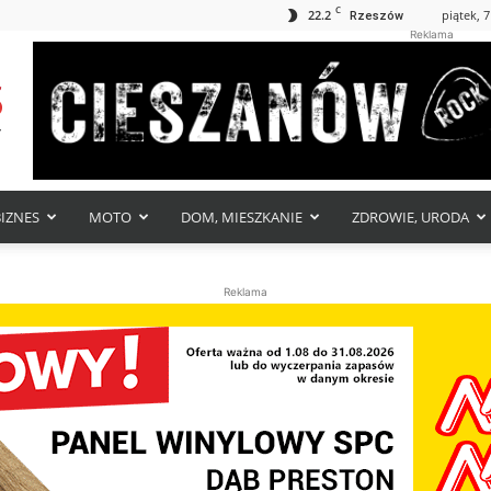
C
22.2
piątek, 7
Rzeszów
Reklama
BIZNES
MOTO
DOM, MIESZKANIE
ZDROWIE, URODA
Reklama