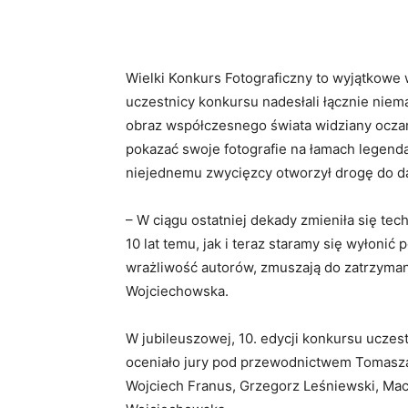
Wielki Konkurs Fotograficzny to wyjątkowe 
uczestnicy konkursu nadesłali łącznie niema
obraz współczesnego świata widziany oczam
pokazać swoje fotografie na łamach legend
niejednemu zwycięzcy otworzył drogę do dal
– W ciągu ostatniej dekady zmieniła się tec
10 lat temu, jak i teraz staramy się wyłonić 
wrażliwość autorów, zmuszają do zatrzymani
Wojciechowska.
W jubileuszowej, 10. edycji konkursu uczestn
oceniało jury pod przewodnictwem Tomasza
Wojciech Franus, Grzegorz Leśniewski, Maci