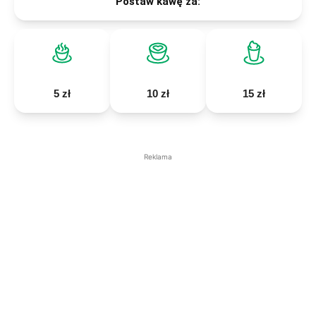
Postaw kawę za:
5 zł
10 zł
15 zł
Reklama