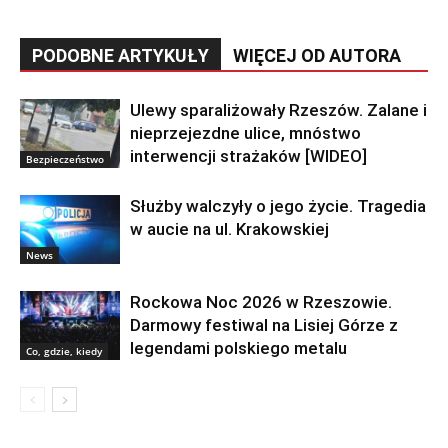
PODOBNE ARTYKUŁY
WIĘCEJ OD AUTORA
Ulewy sparaliżowały Rzeszów. Zalane i
nieprzejezdne ulice, mnóstwo
interwencji strażaków [WIDEO]
Bezpieczeństwo
Służby walczyły o jego życie. Tragedia
w aucie na ul. Krakowskiej
News
Rockowa Noc 2026 w Rzeszowie.
Darmowy festiwal na Lisiej Górze z
legendami polskiego metalu
Co, gdzie, kiedy