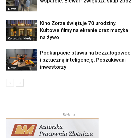
wsparcie. Elewarr zwiększa skup zbóż
News
Kino Zorza świętuje 70 urodziny.
Kultowe filmy na ekranie oraz muzyka
na żywo
Co, gdzie, kiedy
Podkarpacie stawia na bezzałogowce
i sztuczną inteligencję. Poszukiwani
inwestorzy
News
Reklama