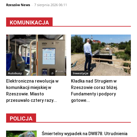
Rzeszów News
-
7 sierpnia 2026 06:11
KOMUNIKACJA
Autobusy
Inwestycje
Elektroniczna rewolucja w
Kładka nad Strugiem w
komunikacji miejskiej w
Rzeszowie coraz bliżej.
Rzeszowie. Miasto
Fundamenty i podpory
przesuwało cztery razy...
gotowe...
POLICJA
Śmiertelny wypadek na DW878. Utrudnienia