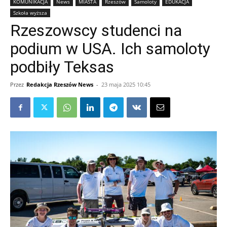
KOMUNIKACJA
News
MIASTA
Rzeszów
Samoloty
EDUKACJA
Szkoła wyższa
Rzeszowscy studenci na
podium w USA. Ich samoloty
podbiły Teksas
Przez
Redakcja Rzeszów News
-
23 maja 2025 10:45