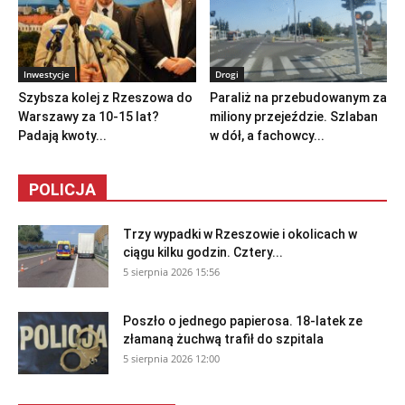
Inwestycje
Drogi
Szybsza kolej z Rzeszowa do
Paraliż na przebudowanym za
Warszawy za 10-15 lat?
miliony przejeździe. Szlaban
Padają kwoty...
w dół, a fachowcy...
POLICJA
Trzy wypadki w Rzeszowie i okolicach w
ciągu kilku godzin. Cztery...
5 sierpnia 2026 15:56
Poszło o jednego papierosa. 18-latek ze
złamaną żuchwą trafił do szpitala
5 sierpnia 2026 12:00