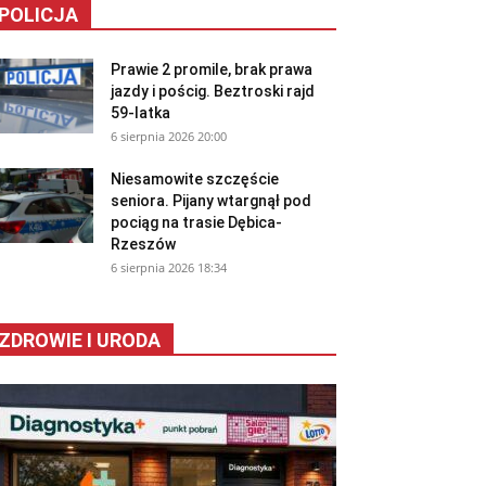
POLICJA
Prawie 2 promile, brak prawa
jazdy i pościg. Beztroski rajd
59-latka
6 sierpnia 2026 20:00
Niesamowite szczęście
seniora. Pijany wtargnął pod
pociąg na trasie Dębica-
Rzeszów
6 sierpnia 2026 18:34
ZDROWIE I URODA