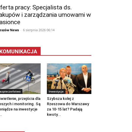
ferta pracy: Specjalista ds.
akupów i zarządzania umowami w
asionce
eszów News
-
6 sierpnia 2026 06:14
KOMUNIKACJA
ezpieczeństwo
Inwestycje
wietlenie, przejścia dla
Szybsza kolej z
eszych i monitoring. Są
Rzeszowa do Warszawy
eniądze na inwestycje
za 10-15 lat? Padają
..
kwoty...