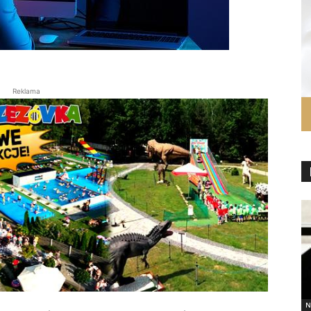
Reklama
N