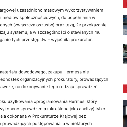
zetargowej uzasadniono masowym wykorzystywaniem
ci mediów społecznościowych, do popełniania w
nych (zwłaszcza oszustw) oraz tezą, że przekazanie
odzaju systemu, a w szczególności o stawianych mu
anie tych przestępstw – wyjaśniła prokurator.
materiału dowodowego, zakupu Hermesa nie
jednostek organizacyjnych prokuratury, prowadzących
awcze, na dokonywanie tego rodzaju sprawdzeń.
roku użytkowania oprogramowania Hermes, który
 wykonano sprawdzenia (określone jako analizy) tylko
tała dokonana w Prokuraturze Krajowej bez
w prowadzących postępowania, a w niektórych