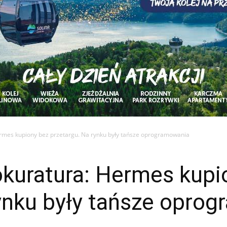
rmes kupiony bez przetargu. Na rynku były tańsze oprogramowania
kuratura: Hermes kupi
rynku były tańsze opro