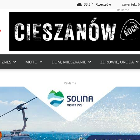
C
33.5
czwartek, 6
Rzeszów
Reklama
BIZNES
MOTO
DOM, MIESZKANIE
ZDROWIE, URODA
Reklama