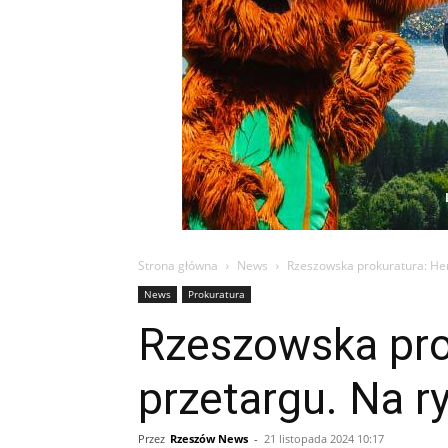
Strona główna
News
Rzeszowska prokuratura: He
News
Prokuratura
Rzeszowska pro
przetargu. Na 
Przez
Rzeszów News
-
21 listopada 2024 10:17