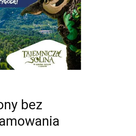
ony bez
gramowania