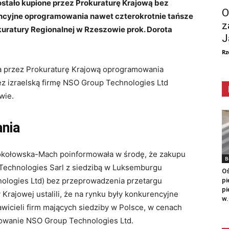
tało kupione przez Prokuraturę Krajową bez
O
encyjne oprogramowania nawet czterokrotnie tańsze
z
uratury Regionalnej w Rzeszowie prok. Dorota
J
Rz
ia przez Prokuraturę Krajową oprogramowania
 izraelską firmę NSO Group Technologies Ltd
wie.
nia
 Sokołowska-Mach poinformowała w środę, że zakupu
B
echnologies Sarl z siedzibą w Luksemburgu
Oś
logies Ltd) bez przeprowadzenia przetargu
pi
pi
rajowej ustalili, że na rynku były konkurencyjne
w.
icieli firm mających siedziby w Polsce, w cenach
mowanie NSO Group Technologies Ltd.