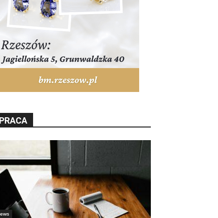
PRACA
ews