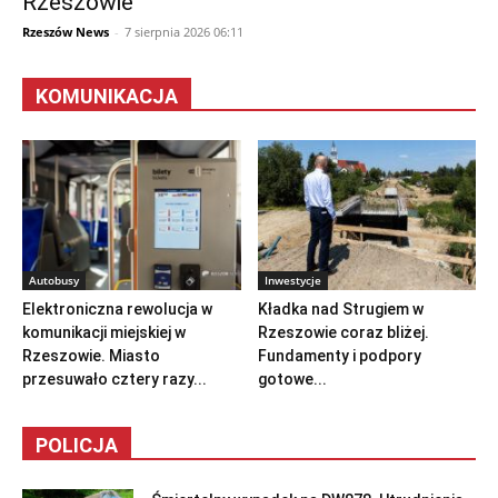
Rzeszowie
Rzeszów News
-
7 sierpnia 2026 06:11
KOMUNIKACJA
Autobusy
Inwestycje
Elektroniczna rewolucja w
Kładka nad Strugiem w
komunikacji miejskiej w
Rzeszowie coraz bliżej.
Rzeszowie. Miasto
Fundamenty i podpory
przesuwało cztery razy...
gotowe...
POLICJA