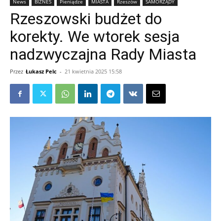
News
BIZNES
Pieniądze
MIASTA
Rzeszów
SAMORZĄDY
Rzeszowski budżet do
korekty. We wtorek sesja
nadzwyczajna Rady Miasta
Przez
Łukasz Pelc
-
21 kwietnia 2025 15:58